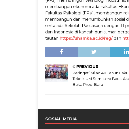
(FFS); membangun teknologi industri ada F
membangun ekonomi ada Fakultas Ekono
Fakultas Psikologi (FPsi), membangun re
membangun dan menumbuhkan sosial dan pol
serta ada Sekolah Pascasarja dengan 11 
dan Indonesia di kancah dunia, mari be
tautan
https://uhamka.ac.id/reg/
dan
htt
PREVIOUS
Peringati Milad 40 Tahun Faku
Teknik UM Sumatera Barat Ak
Buka Prodi Baru
SOSIAL MEDIA