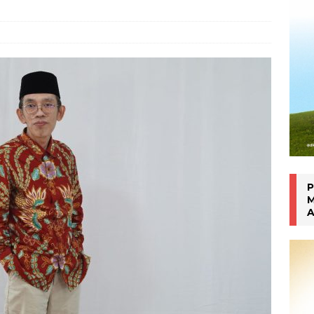
Inhalasi Berbasis Herbal
WARTA PTM KRONIK
P
M
A