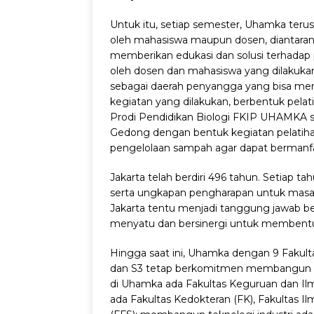
Untuk itu, setiap semester, Uhamka teru
oleh mahasiswa maupun dosen, diantara
memberikan edukasi dan solusi terhadap 
oleh dosen dan mahasiswa yang dilakukan 
sebagai daerah penyangga yang bisa memin
kegiatan yang dilakukan, berbentuk pelat
Prodi Pendidikan Biologi FKIP UHAMKA
Gedong dengan bentuk kegiatan pelatihan
pengelolaan sampah agar dapat bermanfaa
Jakarta telah berdiri 496 tahun. Setiap ta
serta ungkapan pengharapan untuk masa
Jakarta tentu menjadi tanggung jawab be
menyatu dan bersinergi untuk membentuk
Hingga saat ini, Uhamka dengan 9 Fakultas
dan S3 tetap berkomitmen membangun Ja
di Uhamka ada Fakultas Keguruan dan Il
ada Fakultas Kedokteran (FK), Fakultas I