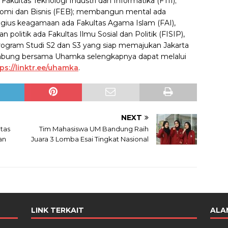
akultas Teknologi Industri dan Informatika (FTII);
mi dan Bisnis (FEB); membangun mental ada
ligius keagamaan ada Fakultas Agama Islam (FAI),
itik ada Fakultas Ilmu Sosial dan Politik (FISIP),
program Studi S2 dan S3 yang siap memajukan Jakarta
rgabung bersama Uhamka selengkapnya dapat melalui
ps://linktr.ee/uhamka
.
NEXT
ltas
Tim Mahasiswa UM Bandung Raih
an
Juara 3 Lomba Esai Tingkat Nasional
LINK TERKAIT
ALA