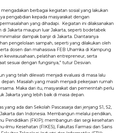
s mengadakan berbagai kegiatan sosial yang lakukan
nya pengabdian kepada masyarakat dengan
permasalahan yang dihadapi. Kegiatan ini dilaksanakan
di Jakarta maupun luar Jakarta, seperti bodetabek
imalisir dampak banjir di Jakarta. Diantaranya
ihan pengelolaan sampah, seperti yang dilakukan oleh
 serta dosen dan mahasiswa FEB Uhamka di Kampung
 kewirausahaan, pelatihan entrepreneur, serta
t sesuai dengan fungsinya,” tutur Desvian.
hun yang telah dilewati menjadi evaluasi di masa lalu
 depan. Masalah yang masih menjadi pekerjaan rumah
rsama. Maka dari itu, masyarakat dan pemerintah perlu
 Jakarta yang lebih baik di masa depan.
 yang ada dan Sekolah Pascasarja dari jenjang S1, S2,
karta dan Indonesia. Membangun melalui pendikan,
mu Pendidikan (FKIP); membangun dari segi kesehatan
lmu-ilmu Kesehatan (FIKES), Fakultas Farmasi dan Sains