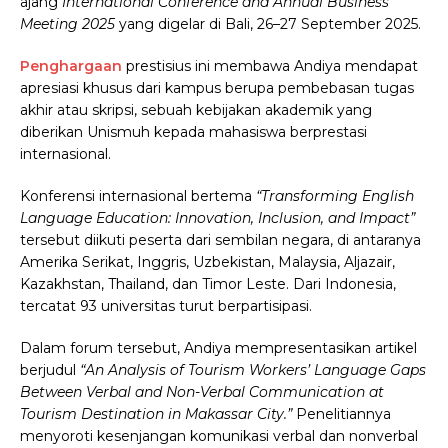
ajang
International Conference and Annual Business
Meeting 2025
yang digelar di Bali, 26–27 September 2025.
Penghargaan
prestisius ini membawa Andiya mendapat
apresiasi khusus dari kampus berupa pembebasan tugas
akhir atau skripsi, sebuah kebijakan akademik yang
diberikan Unismuh kepada mahasiswa berprestasi
internasional.
Konferensi internasional bertema
“Transforming English
Language Education: Innovation, Inclusion, and Impact”
tersebut diikuti peserta dari sembilan negara, di antaranya
Amerika Serikat, Inggris, Uzbekistan, Malaysia, Aljazair,
Kazakhstan, Thailand, dan Timor Leste. Dari Indonesia,
tercatat 93 universitas turut berpartisipasi.
Dalam forum tersebut, Andiya mempresentasikan artikel
berjudul
“An Analysis of Tourism Workers’ Language Gaps
Between Verbal and Non-Verbal Communication at
Tourism Destination in Makassar City.”
Penelitiannya
menyoroti kesenjangan komunikasi verbal dan nonverbal