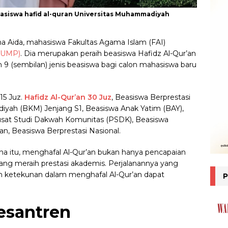
asiswa hafid al-quran Universitas Muhammadiyah
sna Aida, mahasiswa Fakultas Agama Islam (FAI)
(UMP)
. Dia merupakan peraih beasiswa Hafidz Al-Qur’an
 9 (sembilan) jenis beasiswa bagi calon mahasiswa baru
15 Juz.
Hafidz Al-Qur’an 30 Juz
, Beasiswa Berprestasi
iyah (BKM) Jenjang S1, Beasiswa Anak Yatim (BAY),
Pusat Studi Dakwah Komunitas (PSDK), Beasiswa
an, Beasiswa Berprestasi Nasional.
a itu, menghafal Al-Qur’an bukan hanya pencapaian
bang meraih prestasi akademis. Perjalanannya yang
dan ketekunan dalam menghafal Al-Qur’an dapat
esantren