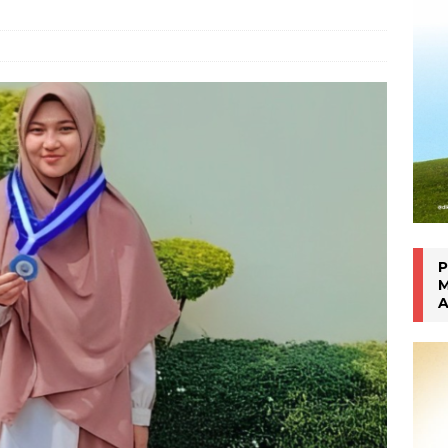
han Gen Z
MAHASISWA BERPRESTASI
P
M
A