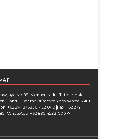
MAT
Brawijaya No.89, Menayu Kidul, Tirtonirmolo,
an, Bantul, Daerah Istimewa Yogyakarta 55181
on: +62 274 376336, 4221040 |Fax: +62 274
85 | WhatsApp: +62 895-4232-00077