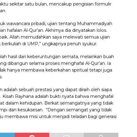
tu sekitar satu bulan, mencakup pengisian formulir
an.
asuk wawancara pribadi, ujian tentang Muhammadiyah
 hafalan Al-Qur’an. Akhirnya dia dinyatakan lolos.
r baik. Allah memudahkan saya melewati semua ujian
k berkuliah di UMP,” ungkapnya penuh syukur.
nlah hasil dari keberuntungan semata, melainkan buah
ang dibangun selama proses menghafal Al-Qur’an. Ia
dak hanya membawa keberkahan spiritual tetapi juga
s.
adalah sebuah prestasi yang dapat diraih oleh siapa
i. Kisah Rayhana adalah bukti nyata bahwa menghafal
t dalam kehidupan.
Berkat semangatnya yang tidak
impi dan kesuksesan.
“Dengan semangat yang tidak
u membawa misi untuk menjadi teladan bagi generasi