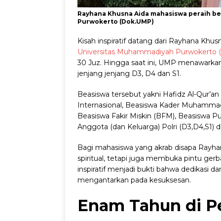
Rayhana Khusna Aida mahasiswa peraih be
Purwokerto (Dok.UMP)
Kisah inspiratif datang dari Rayhana Khu
Universitas Muhammadiyah Purwokerto 
30 Juz. Hingga saat ini, UMP menawarkan
jenjang jenjang D3, D4 dan S1.
Beasiswa tersebut yakni Hafidz Al-Qur’an 
Internasional, Beasiswa Kader Muhammad
Beasiswa Fakir Miskin (BFM), Beasiswa 
Anggota (dan Keluarga) Polri (D3,D4,S1) d
Bagi mahasiswa yang akrab disapa Rayhan
spiritual, tetapi juga membuka pintu ger
inspiratif menjadi bukti bahwa dedikasi 
mengantarkan pada kesuksesan.
Enam Tahun di P