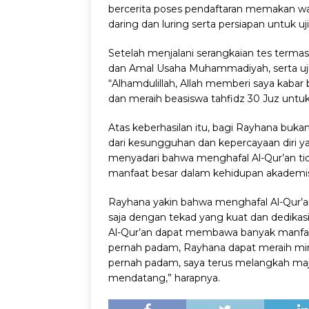
bercerita poses pendaftaran memakan wak
daring dan luring serta persiapan untuk uji
Setelah menjalani serangkaian tes term
dan Amal Usaha Muhammadiyah, serta ujian
“Alhamdulillah, Allah memberi saya kaba
dan meraih beasiswa tahfidz 30 Juz untu
Atas keberhasilan itu, bagi Rayhana buka
dari kesungguhan dan kepercayaan diri y
menyadari bahwa menghafal Al-Qur’an ti
manfaat besar dalam kehidupan akademi
Rayhana yakin bahwa menghafal Al-Qur’an 
saja dengan tekad yang kuat dan dedikas
Al-Qur’an dapat membawa banyak manfaa
pernah padam, Rayhana dapat meraih m
pernah padam, saya terus melangkah maj
mendatang,” harapnya.