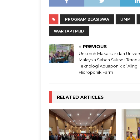
PROGRAM BEASISWA
UMP
WARTAPTM.ID
PREVIOUS
Unismuh Makassar dan Univers
Malaysia Sabah Sukses Terap
Teknologi Aquaponik di Aling
Hidroponik Farm
RELATED ARTICLES