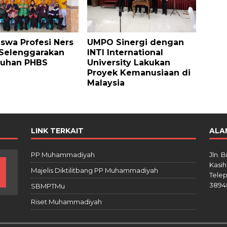
swa Profesi Ners
UMPO Sinergi dengan
Selenggarakan
INTI International
luhan PHBS
University Lakukan
Proyek Kemanusiaan di
Malaysia
LINK TERKAIT
ALA
PP Muhammadiyah
Jln. 
Kasih
Majelis Diktilitbang PP Muhammadiyah
Telep
3894
SBMPTMu
Riset Muhammadiyah