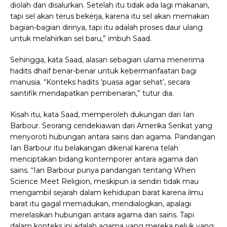
diolah dan disalurkan. Setelah itu tidak ada lagi makanan,
tapi sel akan terus bekerja, karena itu sel akan memakan
bagian-bagian dirinya, tapi itu adalah proses daur ulang
untuk melahirkan sel baru,” imbuh Saad.
Sehingga, kata Saad, alasan sebagian ulama menerima
hadits dhaif benar-benar untuk kebermanfaatan bagi
manusia. “Konteks hadits ‘puasa agar sehat’, secara
saintifik mendapatkan pembenaran,” tutur dia.
Kisah itu, kata Saad, memperoleh dukungan dari Ian
Barbour. Seorang cendekiawan dari Amerika Serikat yang
menyoroti hubungan antara sains dan agama. Pandangan
Ian Barbour itu belakangan dikenal karena telah
menciptakan bidang kontemporer antara agama dan
sains. “Ian Barbour punya pandangan tentang When
Science Meet Religion, meskipun ia sendiri tidak mau
mengambil sejarah dalam kehidupan barat karena ilmu
barat itu gagal memadukan, mendialogkan, apalagi
merelasikan hubungan antara agama dan sains. Tapi
dalam konteks ini adalah agama yang mereka peluk yang