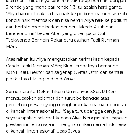
lebih dari limit dirinya sendiri untuk tetap bermain dengan
3 ronde yang mana dari ronde 1-3 itu adalah hard game.
“Aliya hampir tidak ga bisa naik ke podium, namun setelah
kondisi fisik membaik dan bisa berdiri Aliya naik ke podium
dan berfoto mengibarkan bendera Merah Putih dan
bendera Umri” beber Atlet yang ditempa di Club
Taekwondo Beringin Pekanbaru asuhan Fadli Rahman
MArs.
Atas raihan itu Aliya mengucapkan terimakasih kepada
Coach Fadli Rahman MArs; Klub tempatnya bernaung,
KONI Riau, Rektor dan segenap Civitas Umri dan semua
pihak atas dukungan dan do’anya.
Sementara itu Dekan Fikom Umri Jayus SSos MIKom
mengucapkan selamat dan turut berbangga atas
perolehan presatsi yang mengharumkan nama Indonesia
di kancah Internasional itu. “Saya turut bangga dan juga
saya ucapakan selamat kepada Aliya Nengsih atas capaian
prestasi ini. Tentu saja ini mengharumkan nama Indonesia
di kancah Internasional” ucap Jayus.