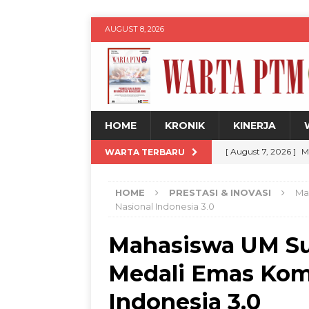
AUGUST 8, 2026
HOME
KRONIK
KINERJA
[ August 7, 2026 ]
M
WARTA TERBARU
Jadul dengan Sentu
HOME
PRESTASI & INOVASI
Ma
[ August 7, 2026 ]
H
Nasional Indonesia 3.0
Siswa
WARTA PT
Mahasiswa UM Su
[ August 7, 2026 ]
U
Medali Emas Komp
untuk Kemajuan Da
[ August 8, 2026 ]
D
Indonesia 3.0