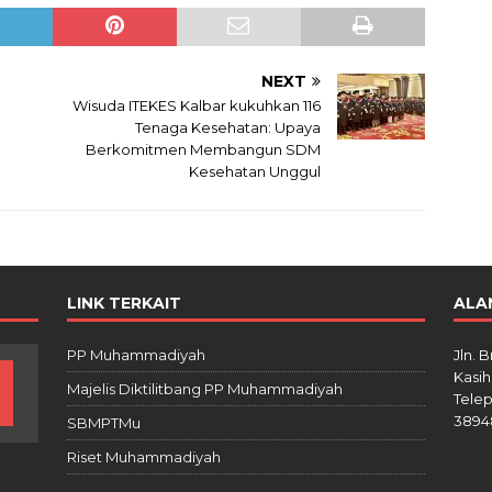
NEXT
Wisuda ITEKES Kalbar kukuhkan 116
Tenaga Kesehatan: Upaya
Berkomitmen Membangun SDM
Kesehatan Unggul
LINK TERKAIT
ALA
PP Muhammadiyah
Jln. 
Kasih
Majelis Diktilitbang PP Muhammadiyah
Telep
3894
SBMPTMu
Riset Muhammadiyah