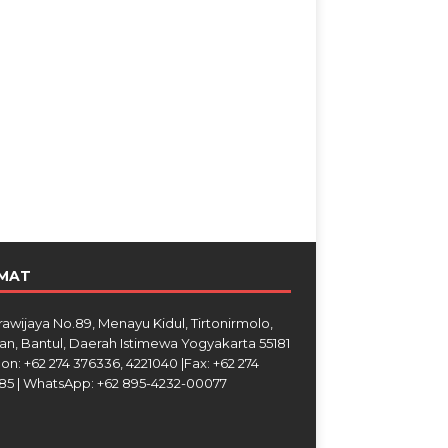
MAT
Brawijaya No.89, Menayu Kidul, Tirtonirmolo,
an, Bantul, Daerah Istimewa Yogyakarta 55181
on: +62 274 376336, 4221040 |Fax: +62 274
85 | WhatsApp: +62 895-4232-00077