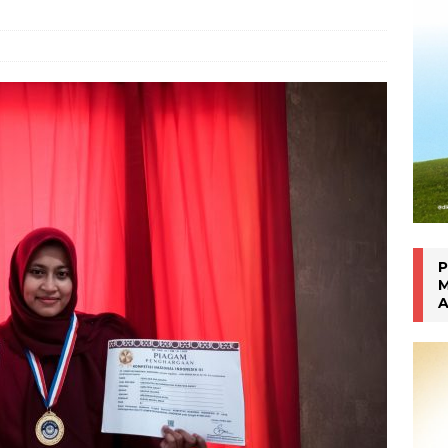
an Manokwari
WARTA PTM KRONIK
P
M
A