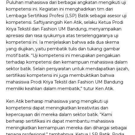
Puluhan mahasiswa dari berbagai angkatan mengikuti uji
kompetensi ini. Kegiatan ini menghadirkan tim dari
Lembaga Sertifikasi Profesi (LSP) Batik sebagai asesor uji
kompetensi.
Saftiyaningsih Ken Atik, selaku Ketua Prodi
Kriya Tekstil dan Fashion UM Bandung, menyampaikan
apresiasi dan rasa syukurnya atas terselenggaranya uji
kompetensi ini. Ia menjelaskan bahwa ada dua skema
yang diujikan, yaitu pembatik tulis dan tukang gambar
motif batik.
“Uji kompetensi ini merupakan pengakuan
terhadap kompetensi dan kemampuan mahasiswa dalam
sektor batik. Selain persyaratan untuk mendapatkan ijazah,
sertifikasi kompetensi ini juga membuktikan bahwa
mahasiswa Prodi Kriya Tekstil dan Fashion UM Bandung
memiliki keahlian dalam membatik,” tutur Ken Atik.
Ken Atik berharap mahasiswa yang mengikuti uji
kompetensi dapat meningkatkan kreativitas dan
kepercayaan diri mereka dalam sektor batik. “Kami
berharap sertifikasi ini dapat membantu mahasiswa
meningkatkan kemampuan mereka dan dihargai sebagai
tenaga profesional,” tambahnya.
Ketua LSP Batik, Rodia