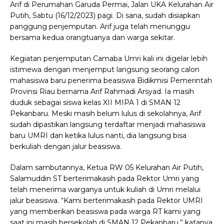
Arif di Perumahan Garuda Permai, Jalan UKA Kelurahan Air
Putih, Sabtu (16/12/2023) pagi. Di sana, sudah disiapkan
panggung penjemputan. Arif juga telah menunggu
bersama kedua orangtuanya dan warga sekitar.
Kegiatan penjemputan Camaba Umri kali ini digelar lebih
istimewa dengan menjemput langsung seorang calon
mahasiswa baru penerima beasiswa Bidikmisi Pemerintah
Provinsi Riau bernama Arif Rahmadi Arsyad. Ia masih
duduk sebagai siswa kelas XII MIPA 1 di SMAN 12
Pekanbaru. Meski masih belum lulus di sekolahnya, Arif
sudah dipastikan langsung terdaftar menjadi mahasiswa
baru UMRI dan ketika lulus nanti, dia langsung bisa
berkuliah dengan jalur beasiswa.
Dalam sambutannya, Ketua RW 05 Kelurahan Air Putih,
Salamuddin ST berterimakasih pada Rektor Umri yang
telah menerima warganya untuk kuliah di Umri melalui
jalur beasiswa. “Kami berterimakasih pada Rektor UMRI
yang memberikan beasiswa pada warga RT kami yang
saat ini masih bersekolah di SMAN 12 Pekanbaru,” katanya.