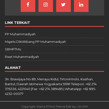
LINK TERKAIT
PP Muhammadiyah
Majelis Diktilitbang PP Muhammadiyah
SBMPTMu
Riset Muhammadiyah
ALAMAT
Jln. Brawijaya No.89, Menayu Kidul, Tirtonirmolo, Kasihan,
Bantul, Daerah Istimewa Yogyakarta 55181 Telepon: +62 274
376336, 4221040 |Fax: +62 274 389485 | WhatsApp: +62 895-
4232-00077
Copyright Warta PTM || Theme Edit by LSI UMY