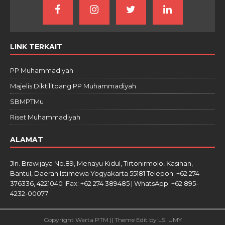
LINK TERKAIT
PP Muhammadiyah
Majelis Diktilitbang PP Muhammadiyah
SBMPTMu
Riset Muhammadiyah
ALAMAT
Jln. Brawijaya No.89, Menayu Kidul, Tirtonirmolo, Kasihan,
Bantul, Daerah Istimewa Yogyakarta 55181 Telepon: +62 274
376336, 4221040 |Fax: +62 274 389485 | WhatsApp: +62 895-
4232-00077
Copyright Warta PTM || Theme Edit by LSI UMY