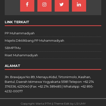
LINK TERKAIT
PP Muhammadiyah
Majelis Diktilitbang PP Muhammadiyah
SBMPTMu
Riset Muhammadiyah
ALAMAT
Jln. Brawijaya No.89, Menayu Kidul, Tirtonirmolo, Kasihan,
Bantul, Daerah Istimewa Yogyakarta 55181 Telepon: +62 274
376336, 4221040 |Fax: +62 274 389485 | WhatsApp: +62 895-
4232-00077
Copyright Warta PTM || Theme Edit by LSI UMY