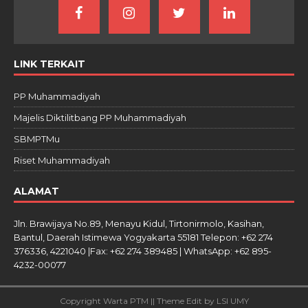
LINK TERKAIT
PP Muhammadiyah
Majelis Diktilitbang PP Muhammadiyah
SBMPTMu
Riset Muhammadiyah
ALAMAT
Jln. Brawijaya No.89, Menayu Kidul, Tirtonirmolo, Kasihan,
Bantul, Daerah Istimewa Yogyakarta 55181 Telepon: +62 274
376336, 4221040 |Fax: +62 274 389485 | WhatsApp: +62 895-
4232-00077
Copyright Warta PTM || Theme Edit by LSI UMY