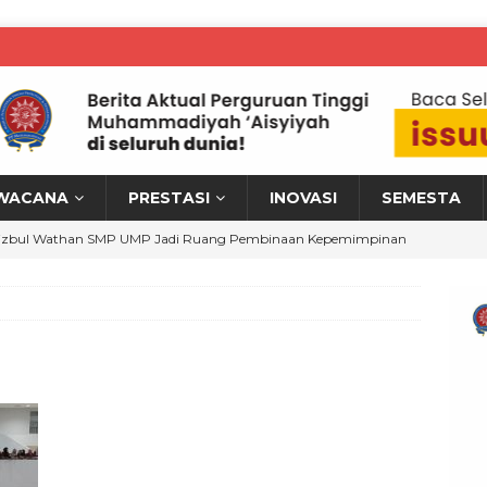
WACANA
PRESTASI
INOVASI
SEMESTA
izbul Wathan SMP UMP Jadi Ruang Pembinaan Kepemimpinan
M KRONIK
MPWR Perkuat Hilirisasi Riset melalui Workshop Bina Talenta
erah
WARTA PTM KRONIK
NISA Yogyakarta Tampilkan Inovasi Medis di Indo Health Care
 PTM KRONIK
ahasiswa UMJT Raih Juara 1 Retro Act Challenge, Angkat Iklan