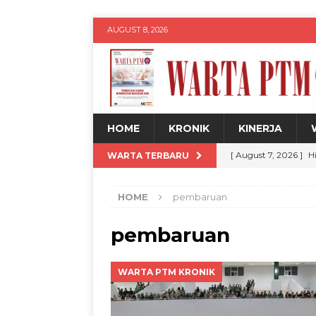
AUGUST 8, 2026
HOME
KRONIK
KINERJA
[ August 7, 2026 ]
H
WARTA TERBARU
Siswa
WARTA PT
HOME
pembaruan
[ August 7, 2026 ]
U
untuk Kemajuan Da
pembaruan
[ August 7, 2026 ]
U
WARTA PTM KRONIK
Expo 2026
WARTA
[ August 7, 2026 ]
M