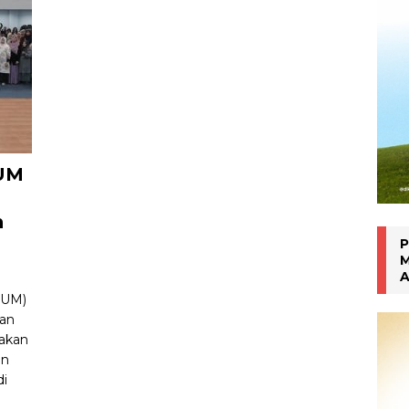
han Gen Z
MAHASISWA BERPRESTASI
 UM
n
P
M
A
(UM)
kan
akan
in
di