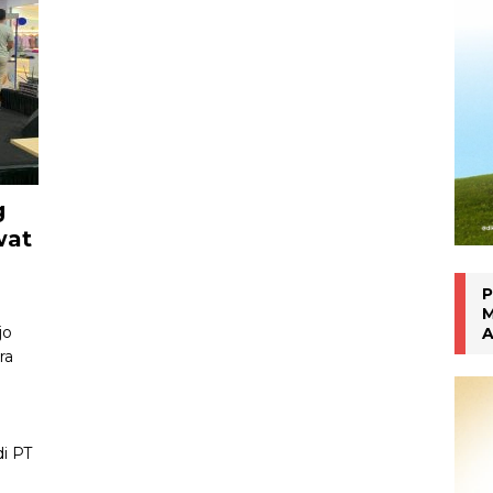
han Gen Z
MAHASISWA BERPRESTASI
g
wat
P
M
jo
A
ra
i PT