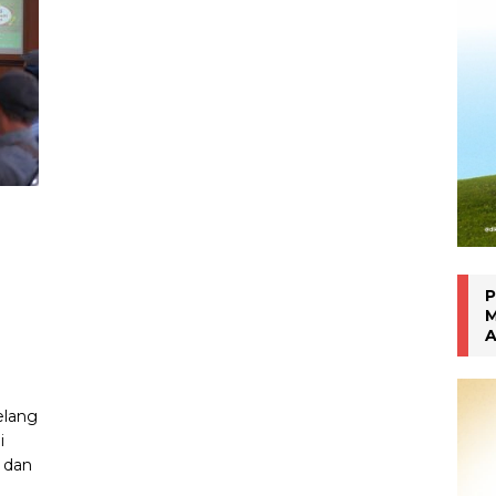
Inhalasi Berbasis Herbal
WARTA PTM KRONIK
P
M
A
elang
i
 dan