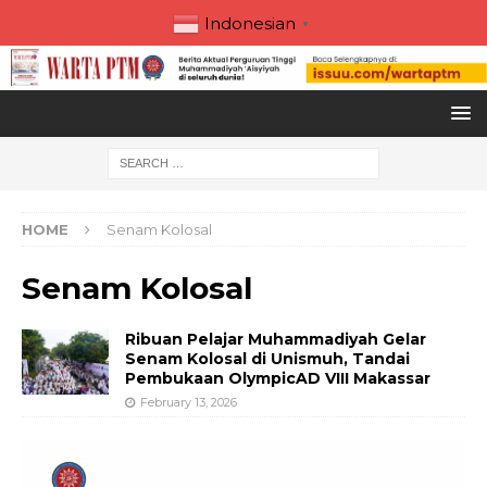
Indonesian
▼
HOME
Senam Kolosal
Senam Kolosal
Ribuan Pelajar Muhammadiyah Gelar
Senam Kolosal di Unismuh, Tandai
Pembukaan OlympicAD VIII Makassar
February 13, 2026