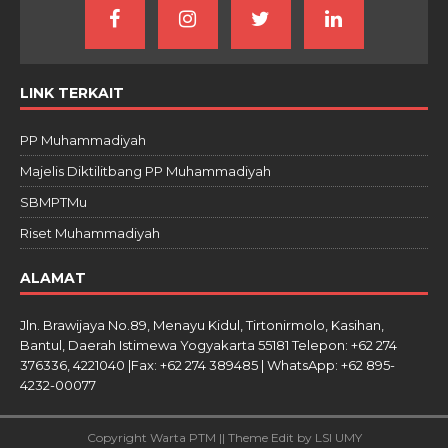
LINK TERKAIT
PP Muhammadiyah
Majelis Diktilitbang PP Muhammadiyah
SBMPTMu
Riset Muhammadiyah
ALAMAT
Jln. Brawijaya No.89, Menayu Kidul, Tirtonirmolo, Kasihan,
Bantul, Daerah Istimewa Yogyakarta 55181 Telepon: +62 274
376336, 4221040 |Fax: +62 274 389485 | WhatsApp: +62 895-
4232-00077
Copyright Warta PTM || Theme Edit by LSI UMY