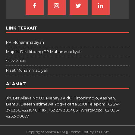
LINK TERKAIT
PP Muhammadiyah
Majelis Diktilitbang PP Muhammadiyah
SBMPTMu
Riset Muhammadiyah
ALAMAT
Jln. Brawijaya No.89, Menayu Kidul, Tirtonirmolo, Kasihan,
Bantul, Daerah Istimewa Yogyakarta 55181 Telepon: +62 274
376336, 4221040 |Fax: +62 274 389485 | WhatsApp: +62 895-
4232-00077
Copyright Warta PTM || Theme Edit by LSI UMY