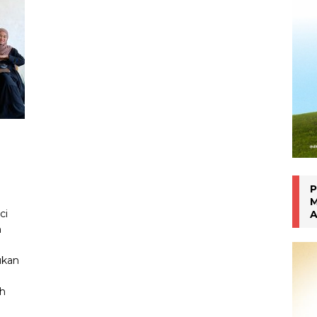
an Manokwari
WARTA PTM KRONIK
P
M
ci
A
n
ukan
ah