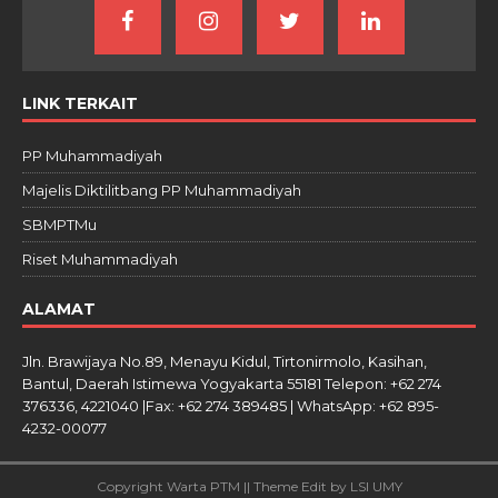
LINK TERKAIT
PP Muhammadiyah
Majelis Diktilitbang PP Muhammadiyah
SBMPTMu
Riset Muhammadiyah
ALAMAT
Jln. Brawijaya No.89, Menayu Kidul, Tirtonirmolo, Kasihan,
Bantul, Daerah Istimewa Yogyakarta 55181 Telepon: +62 274
376336, 4221040 |Fax: +62 274 389485 | WhatsApp: +62 895-
4232-00077
Copyright Warta PTM || Theme Edit by LSI UMY