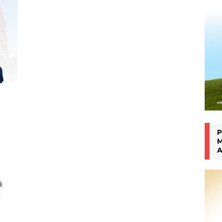
han Gen Z
MAHASISWA BERPRESTASI
P
M
A
i
t