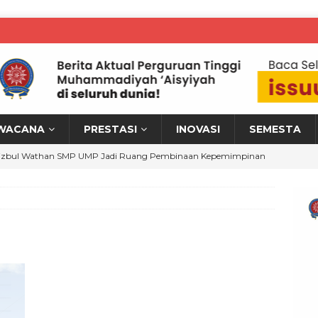
WACANA
PRESTASI
INOVASI
SEMESTA
izbul Wathan SMP UMP Jadi Ruang Pembinaan Kepemimpinan
M KRONIK
MPWR Perkuat Hilirisasi Riset melalui Workshop Bina Talenta
erah
WARTA PTM KRONIK
NISA Yogyakarta Tampilkan Inovasi Medis di Indo Health Care
 PTM KRONIK
ahasiswa UMJT Raih Juara 1 Retro Act Challenge, Angkat Iklan