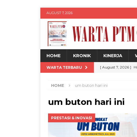
AUGUST 7, 2026
HOME
KRONIK
KINERJA
[ August 7, 2026 ]
H
WARTA TERBARU
Siswa
WARTA PT
HOME
um buton hari ini
[ August 7, 2026 ]
U
untuk Kemajuan Da
um buton hari ini
[ August 7, 2026 ]
U
PRESTASI & INOVASI
Expo 2026
WARTA
[ August 7, 2026 ]
M