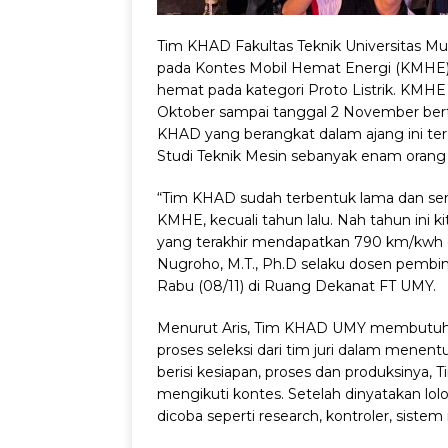
Tim KHAD Fakultas Teknik Universitas M
pada Kontes Mobil Hemat Energi (KMHE) 
hemat pada kategori Proto Listrik. KMHE
Oktober sampai tanggal 2 November berte
KHAD yang berangkat dalam ajang ini terd
Studi Teknik Mesin sebanyak enam orang 
“Tim KHAD sudah terbentuk lama dan senan
KMHE, kecuali tahun lalu. Nah tahun ini kita 
yang terakhir mendapatkan 790 km/kwh da
Nugroho, M.T., Ph.D selaku dosen pem
Rabu (08/11) di Ruang Dekanat FT UMY.
Menurut Aris, Tim KHAD UMY membutuh
proses seleksi dari tim juri dalam menen
berisi kesiapan, proses dan produksinya,
mengikuti kontes. Setelah dinyatakan lolo
dicoba seperti research, kontroler, siste