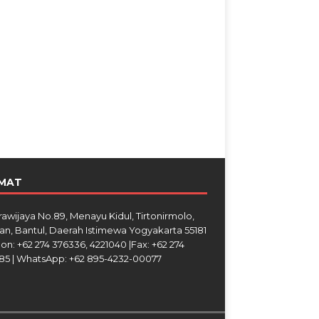
MAT
Brawijaya No.89, Menayu Kidul, Tirtonirmolo,
an, Bantul, Daerah Istimewa Yogyakarta 55181
on: +62 274 376336, 4221040 |Fax: +62 274
85 | WhatsApp: +62 895-4232-00077