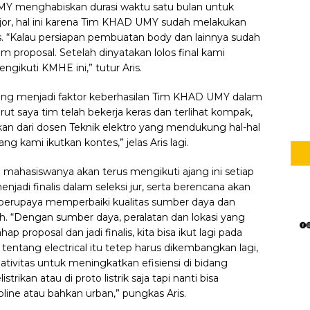
MY menghabiskan durasi waktu satu bulan untuk
ajor, hal ini karena Tim KHAD UMY sudah melakukan
. “Kalau persiapan pembuatan body dan lainnya sudah
 proposal. Setelah dinyatakan lolos final kami
ikuti KMHE ini,” tutur Aris.
yang menjadi faktor keberhasilan Tim KHAD UMY dalam
urut saya tim telah bekerja keras dan terlihat kompak,
ikan dari dosen Teknik elektro yang mendukung hal-hal
g kami ikutkan kontes,” jelas Aris lagi.
hasiswanya akan terus mengikuti ajang ini setiap
enjadi finalis dalam seleksi jur, serta berencana akan
 berupaya memperbaiki kualitas sumber daya dan
. “Dengan sumber daya, peralatan dan lokasi yang
tahap proposal dan jadi finalis, kita bisa ikut lagi pada
entang electrical itu tetep harus dikembangkan lagi,
tivitas untuk meningkatkan efisiensi di bidang
strikan atau di proto listrik saja tapi nanti bisa
line atau bahkan urban,” pungkas Aris.