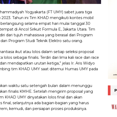
uhammadiyah Yogyakarta (FT UMY) sabet juara tiga
2023. Tahun ini Tim KHAD mengikuti kontes mobil
 berlangsung selama empat hari mulai tanggal 30
mpat di Ancol Sirkuit Formula E, Jakarta Utara. Tim
iri dari tujuh mahasiswa yang berasal dari Program
dan Program Studi Teknik Elektro satu orang.
tiasa ikut atau lolos dalam setiap seleksi proposal
lolos sebagai finalis. Terdiri dari lima kali race dan race
n mendapatkan urutan ketiga,” jelas Ir. Aris Widyo
bimbing tim KHAD UMY saat ditemui Humas UMY pada
kan waktu satu setengah bulan dalam menunggu
tukan finalis KMHE. Setelah mengirim proposal yang
 Tim KHAD UMY dinyatakan lolos final dan akan
s final, selanjutnya ada bagian-bagian yang harus
m rem, kemudi, dan persiapan proses produksinya.