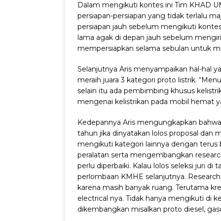
Dalam mengikuti kontes ini Tim KHAD U
persiapan-persiapan yang tidak terlalu m
persiapan jauh sebelum mengikuti kontes
lama agak di depan jauh sebelum mengirim
mempersiapkan selama sebulan untuk meng
Selanjutnya Aris menyampaikan hal-hal 
meraih juara 3 kategori proto listrik. “Men
selain itu ada pembimbing khusus kelistr
mengenai kelistrikan pada mobil hemat yan
Kedepannya Aris mengungkapkan bahwa ma
tahun jika dinyatakan lolos proposal dan m
mengikuti kategori lainnya dengan terus
peralatan serta mengembangkan research
perlu diperbaiki. Kalau lolos seleksi juri di 
perlombaan KMHE selanjutnya. Research t
karena masih banyak ruang. Terutama krea
electrical nya. Tidak hanya mengikuti di keli
dikembangkan misalkan proto diesel, gaso