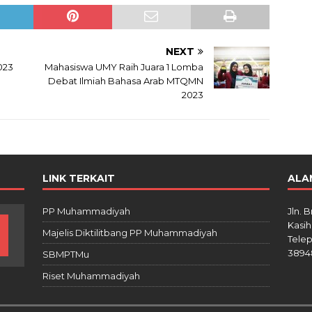
NEXT
023
Mahasiswa UMY Raih Juara 1 Lomba
Debat Ilmiah Bahasa Arab MTQMN
2023
LINK TERKAIT
ALA
PP Muhammadiyah
Jln. 
Kasih
Majelis Diktilitbang PP Muhammadiyah
Telep
3894
SBMPTMu
Riset Muhammadiyah