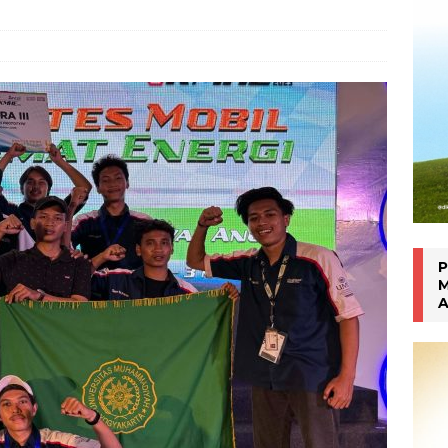
Inhalasi Berbasis Herbal
WARTA PTM KRONIK
P
M
A