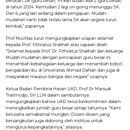
berubah, 28 (guru besar). Ini kan sudah ada 2 (guru besar)
di tahun 2024. Kemudian 2 lagi on-going menunggu SK.
Dan 6 yang lain sedang dalam pengajuan. Mudah-
mudahan nanti tidak terlalu lama SK akan segera turun
kembali,” paparnya.
Prof Muchlas turut mengungkapkan ucapan selamat
kepada Prof. Fithriatus Shalihah atas capaian diraih.
“Selamat kepada Prof. Dr. Fithriatus Shalihah dan keluarga.
Mudah-mudahan dengan pencapaian guru besar ini
menambah kebahagiaan keluarga dan menambah bobot
pengabdian ibu di Universitas Ahmad Dahlan dan juga di
masyarakat maupun bangsa dan negara” ucapnya.
Ketua Badan Pembina Harian UAD, Prof Dr Marsudi
Triatmodjo, SH LLM dalam sambutannya
mengungkapkan bahwa UAD terus berkomitmen dalam
meningkatkan jumlah guru besar setiap tahunnya. “Kami
berusaha semaksimal mungkin. Dosen-dosen yang
bersangkutan juga didorong oleh institusi untuk
mengurus kepangkatannya,” jelasnya.