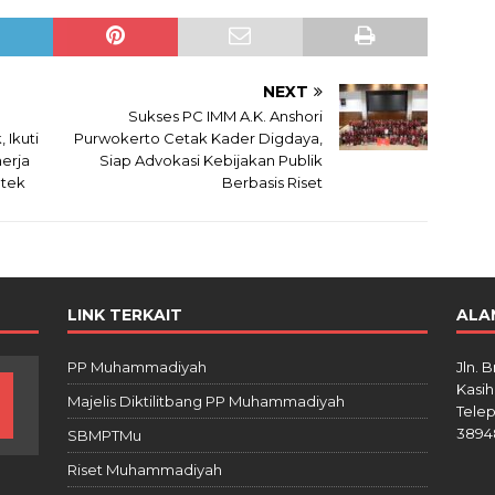
NEXT
Sukses PC IMM A.K. Anshori
 Ikuti
Purwokerto Cetak Kader Digdaya,
erja
Siap Advokasi Kebijakan Publik
ntek
Berbasis Riset
LINK TERKAIT
ALA
PP Muhammadiyah
Jln. 
Kasih
Majelis Diktilitbang PP Muhammadiyah
Telep
3894
SBMPTMu
Riset Muhammadiyah