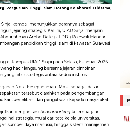
ergi Perguruan Tinggi Islam, Dorong Kolaborasi Tridarma,
 Sinjai kembali menunjukkan perannya sebagai
n jejaring strategis. Kali ini, UIAD Sinjai menjalin
I Abdurrahman Ambo Dalle (UI DDI) Polewali Mandar
bangan pendidikan tinggi Islam di kawasan Sulawesi
g di Kampus UIAD Sinjai pada Selasa, 6 Januari 2026.
ewang hadir langsung bersama jajaran pimpinan
ang lebih strategis antara kedua institusi.
anganan Nota Kesepahaman (MoU) sebagai dasar
sepakatan tersebut diarahkan pada pengembangan
idikan, penelitian, dan pengabdian kepada masyarakat.
njutkan dengan sesi
benchmarking
kelembagaan.
hal strategis, mulai dari tata kelola universitas,
an sumber daya manusia, hingga sistem manajemen