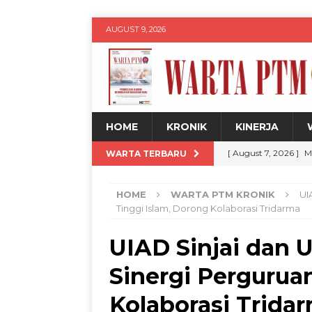
AUGUST 9, 2026
HOME
KRONIK
KINERJA
[ August 7, 2026 ]
M
WARTA TERBARU
Jadul dengan Sentu
HOME
WARTA PTM KRONIK
UI
[ August 7, 2026 ]
H
Tinggi Islam, Dorong Kolaborasi Tridarma
Siswa
WARTA PT
UIAD Sinjai dan 
[ August 7, 2026 ]
U
Sinergi Pergurua
untuk Kemajuan Da
[ August 8, 2026 ]
D
Kolaborasi Trida