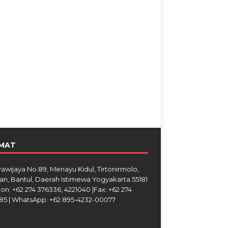
MAT
Brawijaya No.89, Menayu Kidul, Tirtonirmolo,
an, Bantul, Daerah Istimewa Yogyakarta 55181
on: +62 274 376336, 4221040 |Fax: +62 274
85 | WhatsApp: +62 895-4232-00077