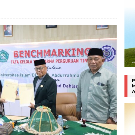
an Manokwari
WARTA PTM KRONIK
P
M
A