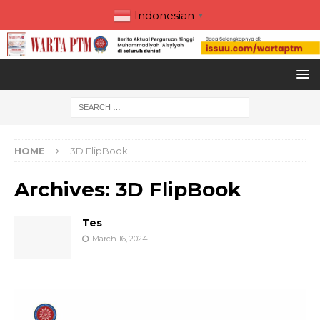
Indonesian
▼
HOME
3D FlipBook
Archives:
3D FlipBook
Tes
March 16, 2024