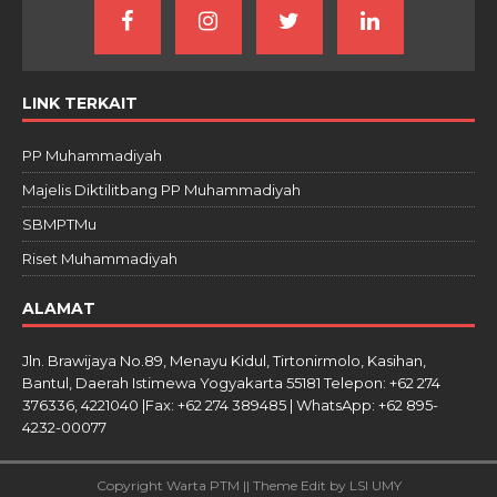
LINK TERKAIT
PP Muhammadiyah
Majelis Diktilitbang PP Muhammadiyah
SBMPTMu
Riset Muhammadiyah
ALAMAT
Jln. Brawijaya No.89, Menayu Kidul, Tirtonirmolo, Kasihan,
Bantul, Daerah Istimewa Yogyakarta 55181 Telepon: +62 274
376336, 4221040 |Fax: +62 274 389485 | WhatsApp: +62 895-
4232-00077
Copyright Warta PTM || Theme Edit by LSI UMY