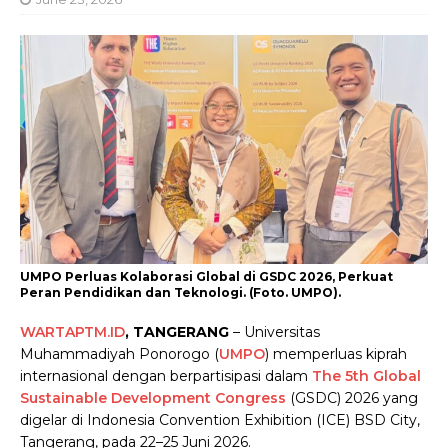
UMPO Perluas Kolaborasi Global di GSDC 2026, Perkuat
Peran Pendidikan dan Teknologi. (Foto. UMPO).
WARTAPTM.ID
, TANGERANG
– Universitas
Muhammadiyah Ponorogo (
UMPO
) memperluas kiprah
internasional dengan berpartisipasi dalam
The 5th Global
Sustainable Development Congress
(GSDC) 2026 yang
digelar di Indonesia Convention Exhibition (ICE) BSD City,
Tangerang, pada 22–25 Juni 2026.