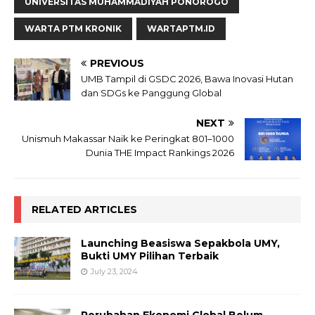
UNIVERSITAS MUHAMMADIYAH PONOROGO
WARTA PTM KRONIK
WARTAPTM.ID
PREVIOUS
UMB Tampil di GSDC 2026, Bawa Inovasi Hutan
dan SDGs ke Panggung Global
NEXT
Unismuh Makassar Naik ke Peringkat 801–1000
Dunia THE Impact Rankings 2026
RELATED ARTICLES
Launching Beasiswa Sepakbola UMY,
Bukti UMY Pilihan Terbaik
July 23, 2024
Perubahan Ekonomi Global Belum