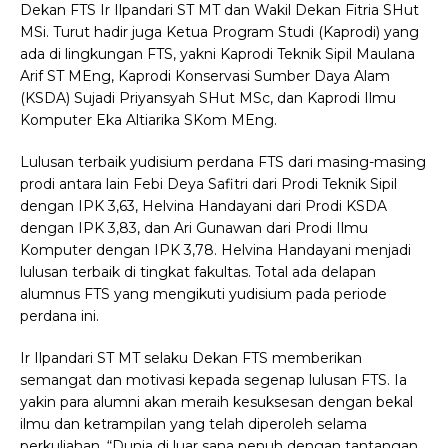
Dekan FTS Ir Ilpandari ST MT dan Wakil Dekan Fitria SHut
MSi. Turut hadir juga Ketua Program Studi (Kaprodi) yang
ada di lingkungan FTS, yakni Kaprodi Teknik Sipil Maulana
Arif ST MEng, Kaprodi Konservasi Sumber Daya Alam
(KSDA) Sujadi Priyansyah SHut MSc, dan Kaprodi Ilmu
Komputer Eka Altiarika SKom MEng.
Lulusan terbaik yudisium perdana FTS dari masing-masing
prodi antara lain Febi Deya Safitri dari Prodi Teknik Sipil
dengan IPK 3,63, Helvina Handayani dari Prodi KSDA
dengan IPK 3,83, dan Ari Gunawan dari Prodi Ilmu
Komputer dengan IPK 3,78. Helvina Handayani menjadi
lulusan terbaik di tingkat fakultas. Total ada delapan
alumnus FTS yang mengikuti yudisium pada periode
perdana ini.
Ir Ilpandari ST MT selaku Dekan FTS memberikan
semangat dan motivasi kepada segenap lulusan FTS. Ia
yakin para alumni akan meraih kesuksesan dengan bekal
ilmu dan ketrampilan yang telah diperoleh selama
perkuliahan. “Dunia di luar sana penuh dengan tantangan