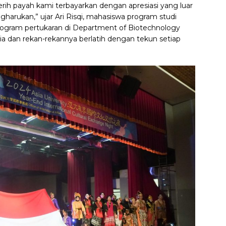
erih payah kami terbayarkan dengan apresiasi yang luar
harukan,” ujar Ari Risqi, mahasiswa program studi
ogram pertukaran di Department of Biotechnology
ia dan rekan-rekannya berlatih dengan tekun setiap