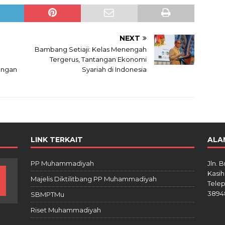
NEXT
Bambang Setiaji: Kelas Menengah
Tergerus, Tantangan Ekonomi
engan
Syariah di Indonesia
LINK TERKAIT
ALA
PP Muhammadiyah
Jln. 
Kasih
Majelis Diktilitbang PP Muhammadiyah
Telep
3894
SBMPTMu
Riset Muhammadiyah