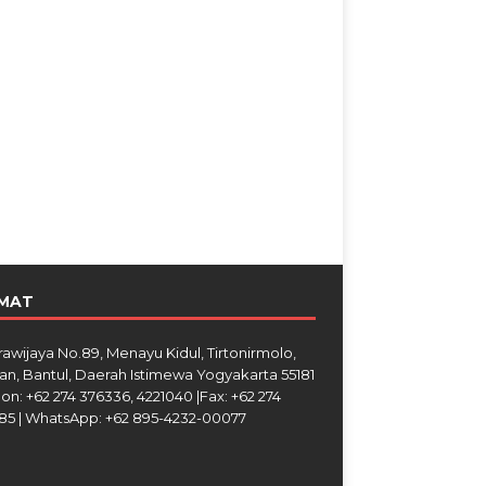
MAT
Brawijaya No.89, Menayu Kidul, Tirtonirmolo,
an, Bantul, Daerah Istimewa Yogyakarta 55181
on: +62 274 376336, 4221040 |Fax: +62 274
85 | WhatsApp: +62 895-4232-00077