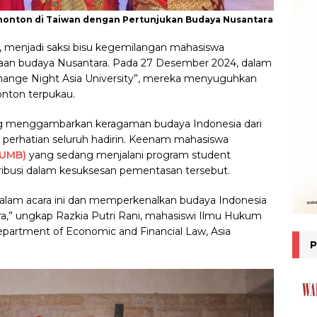
onton di Taiwan dengan Pertunjukan Budaya Nusantara
an, menjadi saksi bisu kegemilangan mahasiswa
an budaya Nusantara. Pada 27 Desember 2024, dalam
xchange Night Asia University”, mereka menyuguhkan
nton terpukau.
ang menggambarkan keragaman budaya Indonesia dari
 perhatian seluruh hadirin. Keenam mahasiswa
(UMB)
yang sedang menjalani program student
tribusi dalam kesuksesan pementasan tersebut.
 dalam acara ini dan memperkenalkan budaya Indonesia
a,” ungkap Razkia Putri Rani, mahasiswi Ilmu Hukum
artment of Economic and Financial Law, Asia