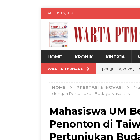
AUGUST 7, 2026
HOME
KRONIK
KINERJA
[ August 6, 2026 ]
D
WARTA TERBARU
DPP 20 Persen
W
HOME
PRESTASI & INOVASI
Ma
[ August 6, 2026 ]
U
dengan Pertunjukan Budaya Nusantara
Legalitas hingga Dig
Mahasiswa UM Be
[ August 6, 2026 ]
K
Penonton di Tai
Remaja melalui Pr
[ August 6, 2026 ]
M
Pertunjukan Bud