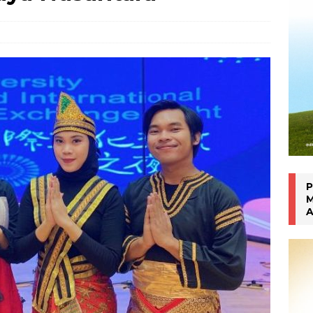
Inhalasi Berbasis Herbal
WARTA PTM KRONIK
P
M
A