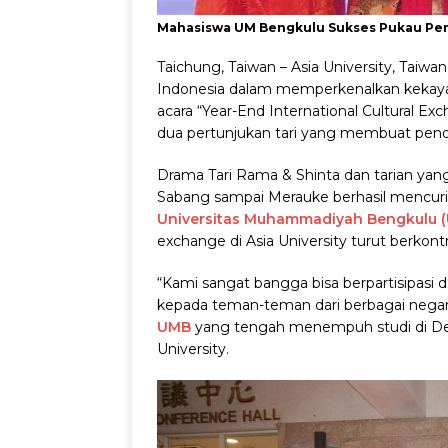
Mahasiswa UM Bengkulu Sukses Pukau Pen
Taichung, Taiwan – Asia University, Taiw
Indonesia dalam memperkenalkan kekaya
acara “Year-End International Cultural E
dua pertunjukan tari yang membuat peno
Drama Tari Rama & Shinta dan tarian y
Sabang sampai Merauke berhasil mencuri
Universitas Muhammadiyah Bengkulu 
exchange di Asia University turut berkon
“Kami sangat bangga bisa berpartisipasi
kepada teman-teman dari berbagai negar
UMB
yang tengah menempuh studi di Dep
University.