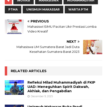
INOVASI
MAHASISWA
MUHAMMADIYAH
PTMA
UNISMUH MAKASSAR
WARTA PTM
PREVIOUS
Mahasiswi ISIMU Pacitan Ukir Prestasi Lomba
Video Kreatif
NEXT
Mahasiswa UM Sumatera Barat Jadi Duta
Kesehatan Sumatera Barat 2023
RELATED ARTICLES
Refleksi Milad Muhammadiyah di FKIP
UAD: Meneguhkan Spirit Dakwah,
Akhlak, dan Pengabdian
December 9, 2025
Unismuh Makassar Buka Prodi