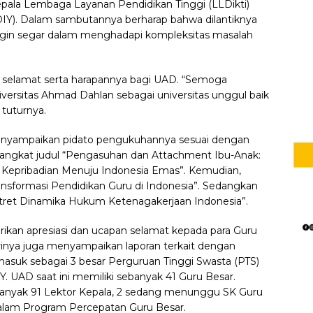
Kepala Lembaga Layanan Pendidikan Tinggi (LLDikti)
DIY). Dalam sambutannya berharap bahwa dilantiknya
angin segar dalam menghadapi kompleksitas masalah
n selamat serta harapannya bagi UAD. “Semoga
ersitas Ahmad Dahlan sebagai universitas unggul baik
 tuturnya.
nyampaikan pidato pengukuhannya sesuai dengan
ngangkat judul “Pengasuhan dan Attachment Ibu-Anak:
 Kepribadian Menuju Indonesia Emas”. Kemudian,
nsformasi Pendidikan Guru di Indonesia”. Sedangkan
otret Dinamika Hukum Ketenagakerjaan Indonesia”.
kan apresiasi dan ucapan selamat kepada para Guru
irinya juga menyampaikan laporan terkait dengan
masuk sebagai 3 besar Perguruan Tinggi Swasta (PTS)
Y. UAD saat ini memiliki sebanyak 41 Guru Besar.
ebanyak 91 Lektor Kepala, 2 sedang menunggu SK Guru
alam Program Percepatan Guru Besar.