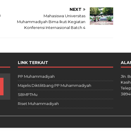
NEXT
U
Mahasiswa Universitas
Muhammadiyah Bima Ikuti Kegiatan
Konferensi Internasional Batch 4
LINK TERKAIT
ALA
PP Muhammadiyah
Jln. 
Kasih
Majelis Diktilitbang PP Muhammadiyah
Telep
3894
SBMPTMu
Riset Muhammadiyah