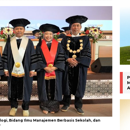
han Gen Z
MAHASISWA BERPRESTASI
P
M
A
ogi, Bidang Ilmu Manajemen Berbasis Sekolah, dan
D