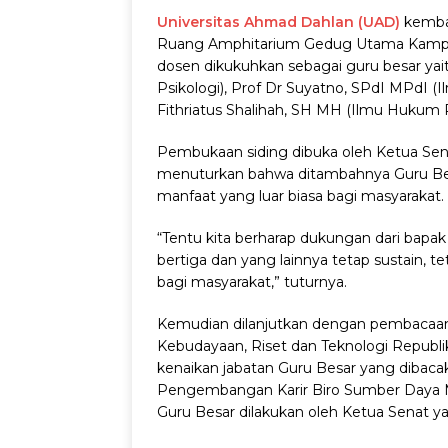
Universitas Ahmad Dahlan (UAD)
kembal
Ruang Amphitarium Gedug Utama Kampus
dosen dikukuhkan sebagai guru besar yaitu
Psikologi), Prof Dr Suyatno, SPdI MPdI (
Fithriatus Shalihah, SH MH (Ilmu Hukum P
Pembukaan siding dibuka oleh Ketua Sen
menuturkan bahwa ditambahnya Guru Bes
manfaat yang luar biasa bagi masyarakat.
“Tentu kita berharap dukungan dari bapak
bertiga dan yang lainnya tetap sustain, t
bagi masyarakat,” tuturnya.
Kemudian dilanjutkan dengan pembacaan 
Kebudayaan, Riset dan Teknologi Republik
kenaikan jabatan Guru Besar yang dibacak
Pengembangan Karir Biro Sumber Daya 
Guru Besar dilakukan oleh Ketua Senat y