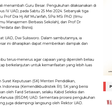
i menambah Guru Besar. Pengukuhan dilaksanakan di
 IV UAD, pada Sabtu 25 Mei 2024. Sebanyak tiga
 Prof Dra Hj Alif Mu’arifah, SPsi MSi PhD (Ilmu
Ilmu Manajemen Berbasis Sekolah), dan Prof Dr
erdata dan Bisnis).
at UAD, Dwi Sulisworo. Dalam sambutannya, ia
ar ini diharapkan dapat memberikan dampak dan
 ibu terus-menerus agar capaian yang diperoleh beliau
etap berkelanjutan untuk kemanfaatan yang lebih luas
Surat Keputusan (SK) Menteri Pendidikan,
 Indonesia (Kemendikbudristek RI). SK yang berisi
an oleh Farid Setiawan, selaku Kabid Seleksi dan
Manusia (BSDM) UAD. Sementara prosesi pengukuhan
ang juga didampingi langsung oleh Rektor UAD.