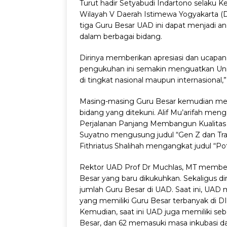
Turut hadir Setyabudi Indartono selaku 
Wilayah V Daerah Istimewa Yogyakarta (
tiga Guru Besar UAD ini dapat menjadi 
dalam berbagai bidang.
Dirinya memberikan apresiasi dan ucapa
pengukuhan ini semakin menguatkan Univ
di tingkat nasional maupun internasional,”
Masing-masing Guru Besar kemudian me
bidang yang ditekuni. Alif Mu’arifah me
Perjalanan Panjang Membangun Kualitas
Suyatno mengusung judul “Gen Z dan Tra
Fithriatus Shalihah mengangkat judul “P
Rektor UAD Prof Dr Muchlas, MT memberi
Besar yang baru dikukuhkan. Sekaligus d
jumlah Guru Besar di UAD. Saat ini, UAD 
yang memiliki Guru Besar terbanyak di DI
Kemudian, saat ini UAD juga memiliki s
Besar, dan 62 memasuki masa inkubasi d