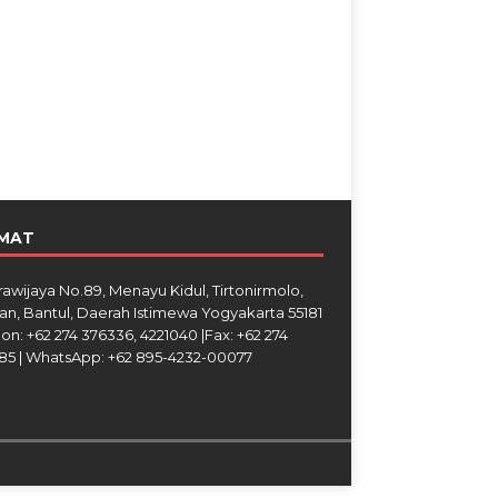
MAT
Brawijaya No.89, Menayu Kidul, Tirtonirmolo,
an, Bantul, Daerah Istimewa Yogyakarta 55181
on: +62 274 376336, 4221040 |Fax: +62 274
85 | WhatsApp: +62 895-4232-00077