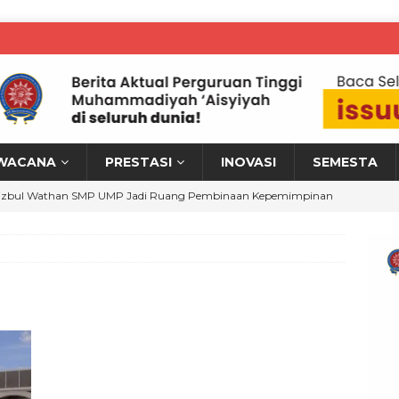
WACANA
PRESTASI
INOVASI
SEMESTA
izbul Wathan SMP UMP Jadi Ruang Pembinaan Kepemimpinan
M KRONIK
MPWR Perkuat Hilirisasi Riset melalui Workshop Bina Talenta
erah
WARTA PTM KRONIK
NISA Yogyakarta Tampilkan Inovasi Medis di Indo Health Care
 PTM KRONIK
ahasiswa UMJT Raih Juara 1 Retro Act Challenge, Angkat Iklan