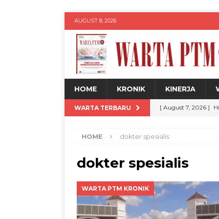
AUGUST 8, 2026
HOME
KRONIK
KINERJA
[ August 7, 2026 ]
H
WARTA TERBARU
Siswa
WARTA PT
HOME
dokter spesialis
[ August 7, 2026 ]
U
untuk Kemajuan Da
dokter spesialis
[ August 7, 2026 ]
U
WARTA PTM KRONIK
Expo 2026
WARTA
[ August 7, 2026 ]
M