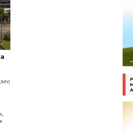
han Gen Z
MAHASISWA BERPRESTASI
ka
P
(UMY)
M
A
h,
a