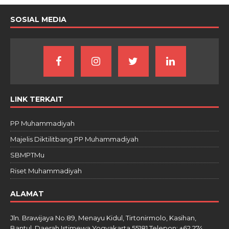
SOSIAL MEDIA
LINK TERKAIT
PP Muhammadiyah
Majelis Diktilitbang PP Muhammadiyah
SBMPTMu
Riset Muhammadiyah
ALAMAT
Jln. Brawijaya No.89, Menayu Kidul, Tirtonirmolo, Kasihan,
Bantul, Daerah Istimewa Yogyakarta 55181 Telepon: +62 274