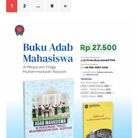
1
2
…
8
»