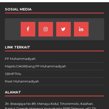
SOSIAL MEDIA
LINK TERKAIT
PP Muhammadiyah
Majelis Diktilitbang PP Muhammadiyah
SBMPTMu
Riset Muhammadiyah
ALAMAT
Jln. Brawijaya No.89, Menayu Kidul, Tirtonirmolo, Kasihan,
Bantul, Daerah Istimewa Yogyakarta 55181 Telepon: +62 274