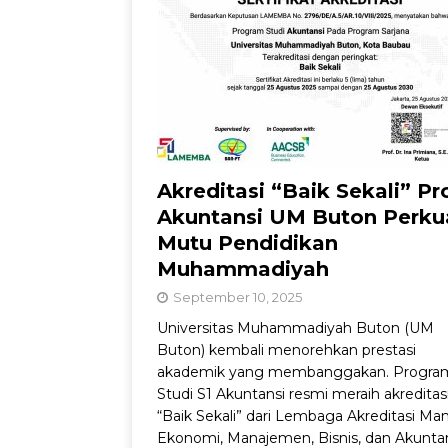
Dorong Inovasi Obat 
Akreditasi “Baik Sekali” Pr
Akuntansi UM Buton Perku
Mutu Pendidikan
Muhammadiyah
September 10, 2025
Universitas Muhammadiyah Buton (UM
Buton) kembali menorehkan prestasi
akademik yang membanggakan. Progra
Studi S1 Akuntansi resmi meraih akreditas
“Baik Sekali” dari Lembaga Akreditasi Man
Ekonomi, Manajemen, Bisnis, dan Akunta