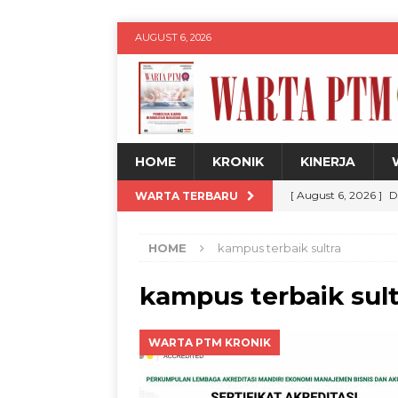
AUGUST 6, 2026
HOME
KRONIK
KINERJA
[ August 6, 2026 ]
D
WARTA TERBARU
DPP 20 Persen
W
HOME
kampus terbaik sultra
[ August 6, 2026 ]
U
Legalitas hingga Dig
kampus terbaik sult
[ August 6, 2026 ]
K
WARTA PTM KRONIK
Remaja melalui Pr
[ August 6, 2026 ]
M