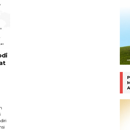
Inhalasi Berbasis Herbal
WARTA PTM KRONIK
odi
at
P
M
A
m
i
diri
nsi