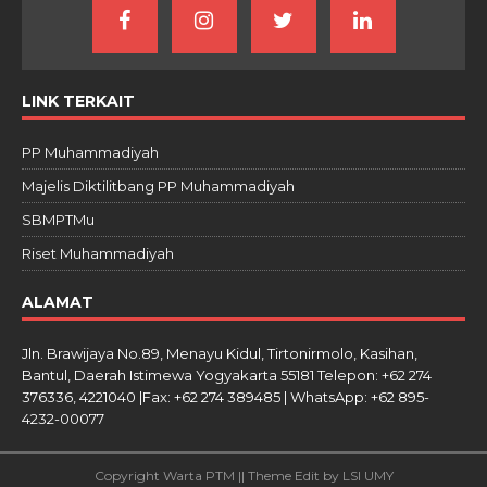
LINK TERKAIT
PP Muhammadiyah
Majelis Diktilitbang PP Muhammadiyah
SBMPTMu
Riset Muhammadiyah
ALAMAT
Jln. Brawijaya No.89, Menayu Kidul, Tirtonirmolo, Kasihan,
Bantul, Daerah Istimewa Yogyakarta 55181 Telepon: +62 274
376336, 4221040 |Fax: +62 274 389485 | WhatsApp: +62 895-
4232-00077
Copyright Warta PTM || Theme Edit by LSI UMY