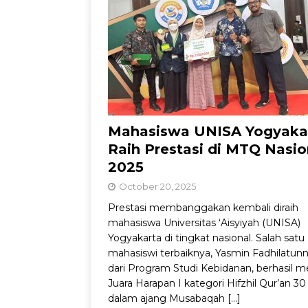
Kemandirian Nelay
Mahasiswa UNISA Yogyaka
Raih Prestasi di MTQ Nasio
2025
October 20, 2025
Prestasi membanggakan kembali diraih
mahasiswa Universitas ‘Aisyiyah (UNISA)
Yogyakarta di tingkat nasional. Salah satu
mahasiswi terbaiknya, Yasmin Fadhilatunn
dari Program Studi Kebidanan, berhasil m
Juara Harapan I kategori Hifzhil Qur’an 30
dalam ajang Musabaqah
[…]