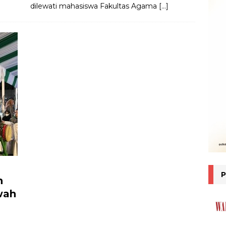
dilewati mahasiswa Fakultas Agama
[…]
h
wah