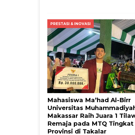
PRESTASI & INOVASI
Mahasiswa Ma’had Al-Birr
Universitas Muhammadiya
Makassar Raih Juara 1 Tila
Remaja pada MTQ Tingkat
Provinsi di Takalar