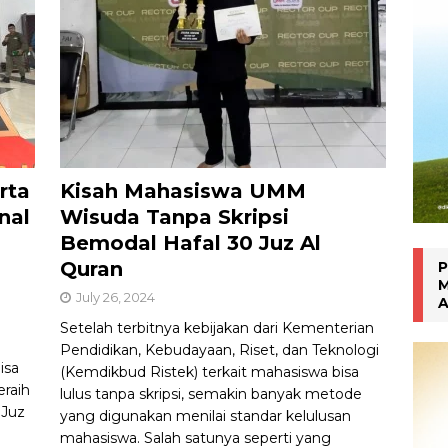
an Manokwari
WARTA PTM KRONIK
rta
Kisah Mahasiswa UMM
nal
Wisuda Tanpa Skripsi
Bemodal Hafal 30 Juz Al
Quran
P
M
July 26, 2024
A
Setelah terbitnya kebijakan dari Kementerian
Pendidikan, Kebudayaan, Riset, dan Teknologi
isa
(Kemdikbud Ristek) terkait mahasiswa bisa
eraih
lulus tanpa skripsi, semakin banyak metode
 Juz
yang digunakan menilai standar kelulusan
mahasiswa. Salah satunya seperti yang