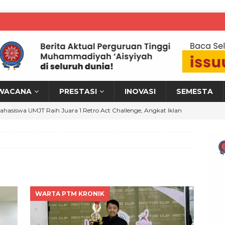
WACANA
PRESTASI
INOVASI
SEMESTA
ahasiswa UMJT Raih Juara 1 Retro Act Challenge, Angkat Iklan
han Gen Z
MAHASISWA BERPRESTASI
izbul Wathan SMP UMP Jadi Ruang Pembinaan Kepemimpinan
M KRONIK
MPWR Perkuat Hilirisasi Riset melalui Workshop Bina Talenta
WARTA PTM KRONIK
erah
WARTA PTM KRONIK
osen UMPB Implementasikan PkM, Energi Terbarukan Perkuat