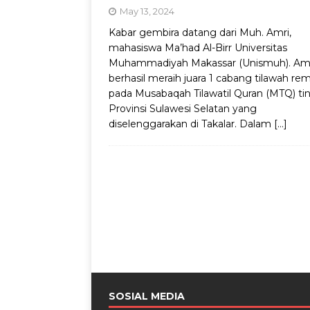
May 13, 2024
Kabar gembira datang dari Muh. Amri,
mahasiswa Ma’had Al-Birr Universitas
Muhammadiyah Makassar (Unismuh). Am
berhasil meraih juara 1 cabang tilawah re
pada Musabaqah Tilawatil Quran (MTQ) ti
Provinsi Sulawesi Selatan yang
diselenggarakan di Takalar. Dalam
[…]
SOSIAL MEDIA