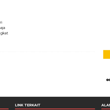
ri
maja
ngkat
LINK TERKAIT
ALA