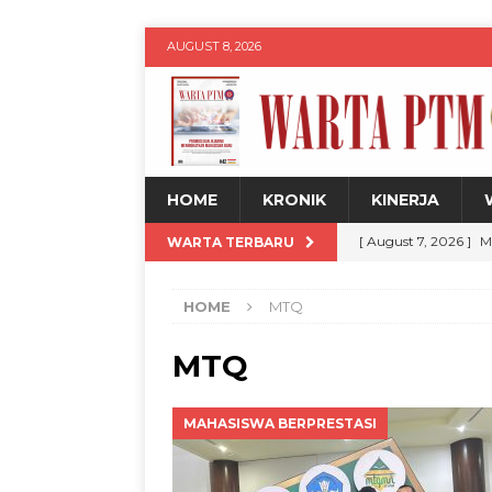
AUGUST 8, 2026
HOME
KRONIK
KINERJA
[ August 7, 2026 ]
M
WARTA TERBARU
Jadul dengan Sentu
HOME
MTQ
[ August 7, 2026 ]
H
Siswa
WARTA PT
MTQ
[ August 7, 2026 ]
U
MAHASISWA BERPRESTASI
untuk Kemajuan Da
[ August 8, 2026 ]
D