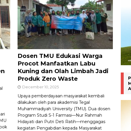
an Manokwari
WARTA PTM KRONIK
Dosen TMU Edukasi Warga
Procot Manfaatkan Labu
en
Kuning dan Olah Limbah Jadi
Produk Zero Waste
P
M
December 10, 2025
al
A
Upaya pemberdayaan masyarakat kembali
dilakukan oleh para akademisi Tegal
Muhammadiyah University (TMU). Dua dosen
ari
Program Studi S-1 Farmasi—Nur Rahmah
TMU
Hidayati dan Putri Deti Ratih—menggagas
mpok
kegiatan Pengabdian kepada Masyarakat