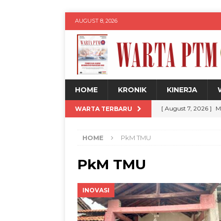
AUGUST 8, 2026
HOME
KRONIK
KINERJA
[ August 7, 2026 ]
M
WARTA TERBARU
Jadul dengan Sentu
HOME
PkM TMU
[ August 7, 2026 ]
H
Siswa
WARTA PT
PkM TMU
[ August 7, 2026 ]
U
INOVASI
untuk Kemajuan Da
[ August 8, 2026 ]
D