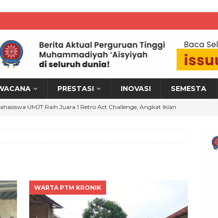
WACANA
PRESTASI
INOVASI
SEMESTA
ahasiswa UMJT Raih Juara 1 Retro Act Challenge, Angkat Iklan
han Gen Z
MAHASISWA BERPRESTASI
izbul Wathan SMP UMP Jadi Ruang Pembinaan Kepemimpinan
M KRONIK
MPWR Perkuat Hilirisasi Riset melalui Workshop Bina Talenta
WARTA PTM KRONIK
erah
WARTA PTM KRONIK
osen UMPB Implementasikan PkM, Energi Terbarukan Perkuat