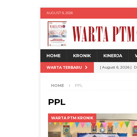
AUGUST 6, 2026
HOME
KRONIK
KINERJA
[ August 6, 2026 ]
D
WARTA TERBARU
DPP 20 Persen
W
HOME
PPL
[ August 6, 2026 ]
U
Legalitas hingga Dig
PPL
[ August 6, 2026 ]
K
WARTA PTM KRONIK
Remaja melalui Pr
[ August 6, 2026 ]
M