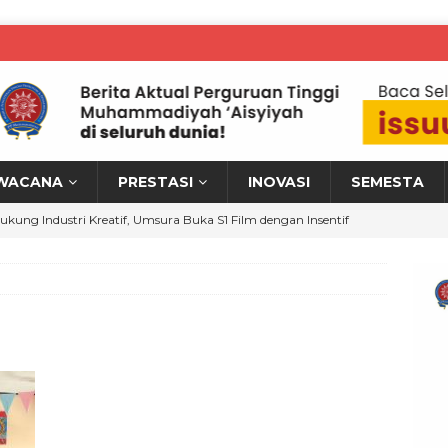
WACANA
PRESTASI
INOVASI
SEMESTA
ukung Industri Kreatif, Umsura Buka S1 Film dengan Insentif
ARTA PTM KRONIK
MKM Sidoarjo–Pasuruan Naik Kelas, KKN Umsida Dorong
italisasi Usaha
WARTA PTM KRONIK
KN Umsida Edukasi Pencegahan HIV/AIDS, Dorong Kesadaran
ogram SIGAP
WARTA PTM KRONIK
ahasiswa UAD Kembangkan Kitosan untuk Terapi PPOK,