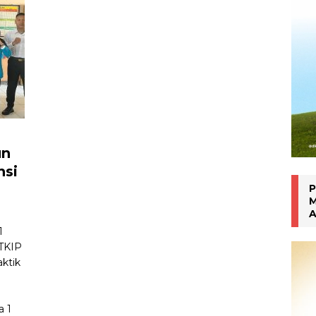
Inhalasi Berbasis Herbal
WARTA PTM KRONIK
un
nsi
P
M
A
1
STKIP
ktik
a 1