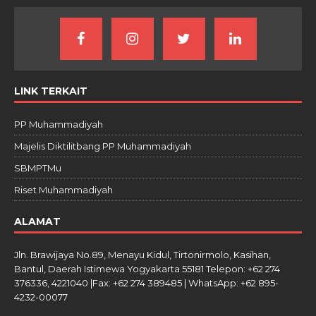
LINK TERKAIT
PP Muhammadiyah
Majelis Diktilitbang PP Muhammadiyah
SBMPTMu
Riset Muhammadiyah
ALAMAT
Jln. Brawijaya No.89, Menayu Kidul, Tirtonirmolo, Kasihan,
Bantul, Daerah Istimewa Yogyakarta 55181 Telepon: +62 274
376336, 4221040 |Fax: +62 274 389485 | WhatsApp: +62 895-
4232-00077