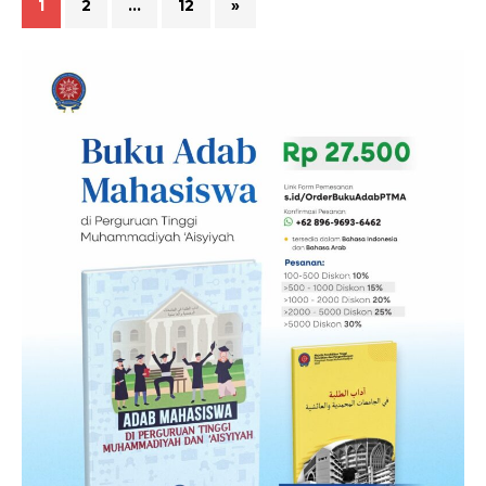
1
2
…
12
»