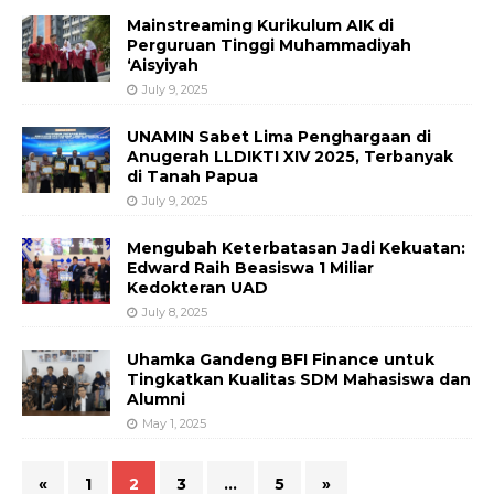
Mainstreaming Kurikulum AIK di
Perguruan Tinggi Muhammadiyah
‘Aisyiyah
July 9, 2025
UNAMIN Sabet Lima Penghargaan di
Anugerah LLDIKTI XIV 2025, Terbanyak
di Tanah Papua
July 9, 2025
Mengubah Keterbatasan Jadi Kekuatan:
Edward Raih Beasiswa 1 Miliar
Kedokteran UAD
July 8, 2025
Uhamka Gandeng BFI Finance untuk
Tingkatkan Kualitas SDM Mahasiswa dan
Alumni
May 1, 2025
«
1
2
3
…
5
»