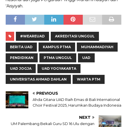
‘Aisyiyah.
#WEAREUAD
AKREDITASI UNGGUL
BERITA UAD
KAMPUS PTMA
MUHAMMADIYAH
PENDIDIKAN
PTMA UNGGUL
UAD
UAD JOGJA
UAD YOGYAKARTA
UNIVERSITAS AHMAD DAHLAN
WARTA PTM
PREVIOUS
Ahda Gitana UAD Raih Emas di Bali International
Choir Festival 2025, Harumkan Budaya Indonesia
NEXT
UM Palembang Bekali Guru SD 16 Ulu dengan