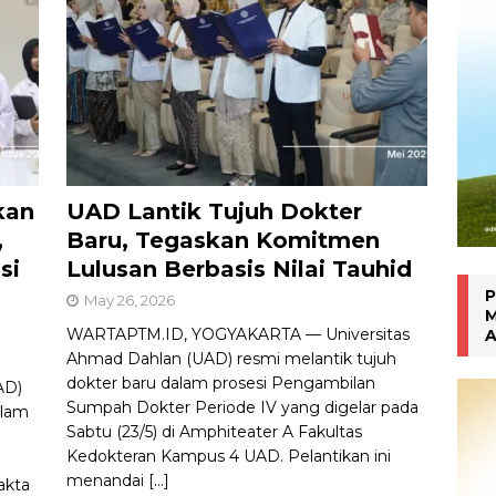
an Manokwari
WARTA PTM KRONIK
kan
UAD Lantik Tujuh Dokter
,
Baru, Tegaskan Komitmen
si
Lulusan Berbasis Nilai Tauhid
P
May 26, 2026
M
WARTAPTM.ID, YOGYAKARTA — Universitas
A
Ahmad Dahlan (UAD) resmi melantik tujuh
dokter baru dalam prosesi Pengambilan
AD)
Sumpah Dokter Periode IV yang digelar pada
alam
Sabtu (23/5) di Amphiteater A Fakultas
Kedokteran Kampus 4 UAD. Pelantikan ini
menandai
[…]
akta