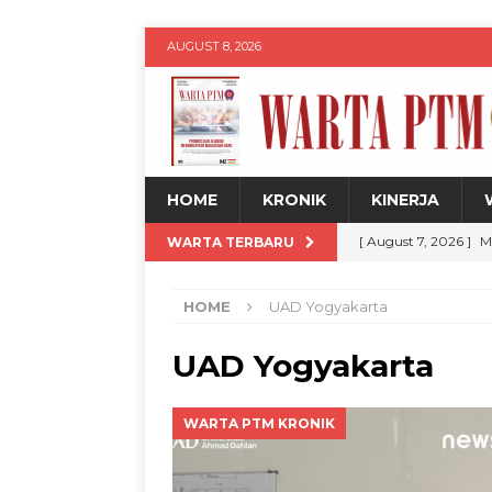
AUGUST 8, 2026
HOME
KRONIK
KINERJA
[ August 7, 2026 ]
M
WARTA TERBARU
Jadul dengan Sentu
HOME
UAD Yogyakarta
[ August 7, 2026 ]
H
Siswa
WARTA PT
UAD Yogyakarta
[ August 7, 2026 ]
U
WARTA PTM KRONIK
untuk Kemajuan Da
[ August 8, 2026 ]
D