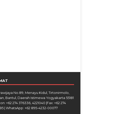
MAT
Brawijaya No.89, Menayu Kidul, Tirtonirmolo,
an, Bantul, Daerah Istimewa Yogyakarta 55181
on: +62 274 376336, 4221040 |Fax: +62 274
85 | WhatsApp: +62 895-4232-00077