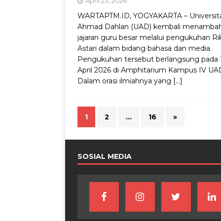
April 23, 2026
WARTAPTM.ID, YOGYAKARTA – Universit
Ahmad Dahlan (UAD) kembali menamba
jajaran guru besar melalui pengukuhan Ri
Astari dalam bidang bahasa dan media.
Pengukuhan tersebut berlangsung pada 
April 2026 di Amphitarium Kampus IV UA
Dalam orasi ilmiahnya yang
[…]
1
2
…
16
»
SOSIAL MEDIA