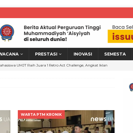
WACANA
PRESTASI
INOVASI
SEMESTA
ahasiswa UMJT Raih Juara 1 Retro Act Challenge, Angkat Iklan
han Gen Z
MAHASISWA BERPRESTASI
izbul Wathan SMP UMP Jadi Ruang Pembinaan Kepemimpinan
M KRONIK
MPWR Perkuat Hilirisasi Riset melalui Workshop Bina Talenta
WARTA PTM KRONIK
erah
WARTA PTM KRONIK
osen UMPB Implementasikan PkM, Energi Terbarukan Perkuat