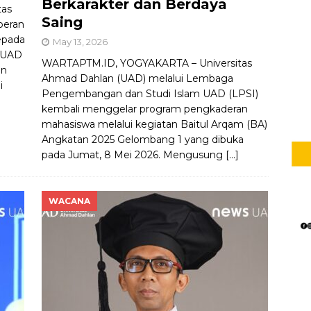
Berkarakter dan Berdaya
tas
Saing
peran
epada
May 13, 2026
, UAD
WARTAPTM.ID, YOGYAKARTA – Universitas
an
Ahmad Dahlan (UAD) melalui Lembaga
i
Pengembangan dan Studi Islam UAD (LPSI)
kembali menggelar program pengkaderan
mahasiswa melalui kegiatan Baitul Arqam (BA)
Angkatan 2025 Gelombang 1 yang dibuka
pada Jumat, 8 Mei 2026. Mengusung
[…]
WACANA