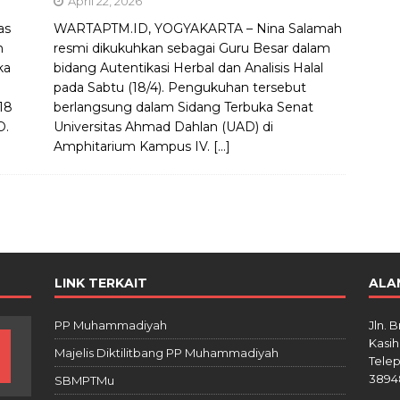
April 22, 2026
as
WARTAPTM.ID, YOGYAKARTA – Nina Salamah
h
resmi dikukuhkan sebagai Guru Besar dalam
ka
bidang Autentikasi Herbal dan Analisis Halal
pada Sabtu (18/4). Pengukuhan tersebut
18
berlangsung dalam Sidang Terbuka Senat
D.
Universitas Ahmad Dahlan (UAD) di
Amphitarium Kampus IV.
[…]
LINK TERKAIT
ALA
PP Muhammadiyah
Jln. 
Kasih
Majelis Diktilitbang PP Muhammadiyah
Telep
3894
SBMPTMu