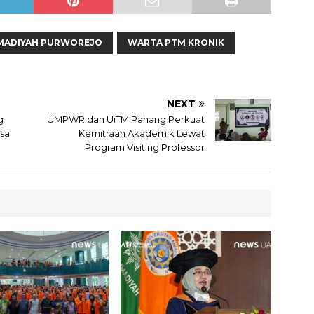
MADIYAH PURWOREJO
WARTA PTM KRONIK
NEXT
g
UMPWR dan UiTM Pahang Perkuat
esa
Kemitraan Akademik Lewat
Program Visiting Professor