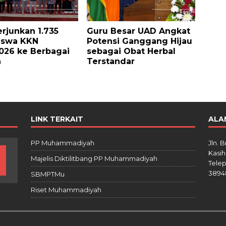
rjunkan 1.735
Guru Besar UAD Angkat
iswa KKN
Potensi Ganggang Hijau
026 ke Berbagai
sebagai Obat Herbal
h
Terstandar
LINK TERKAIT
ALA
PP Muhammadiyah
Jln. 
Kasih
Majelis Diktilitbang PP Muhammadiyah
Telep
3894
SBMPTMu
Riset Muhammadiyah