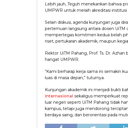
Lebih jauh, Teguh menekankan bahwa pro
UMPWR untuk meraih akreditasi institusi 
Selain diskusi, agenda kunjungan juga di
pertemuan langsung antara dosen UiTM 
mempertegas komitmen kedua belah pih
riset, pertukaran akademik, maupun keg
Rektor UiTM Pahang, Prof. Ts. Dr. Azhan
hangat UMPWR.
“Kami berharap kerja sama ini semakin k
luas di masa depan,” tuturnya.
Kunjungan akademik ini menjadi bukti
internasional
sekaligus memperkuat repu
luar negeri seperti UiTM Pahang tidak h
kampus, tetapi juga mendorong terciptany
berdaya saing, dan berorientasi pada mut