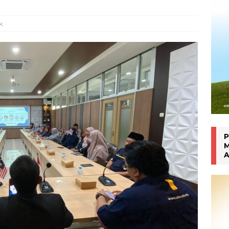
an Manokwari
WARTA PTM KRONIK
k
P
M
A