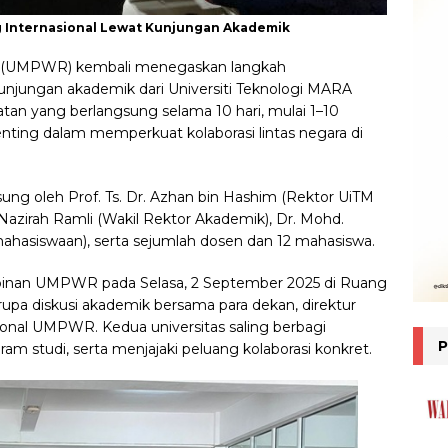
 Internasional Lewat Kunjungan Akademik
(UMPWR) kembali menegaskan langkah
unjungan akademik dari Universiti Teknologi MARA
tan yang berlangsung selama 10 hari, mulai 1–10
ing dalam memperkuat kolaborasi lintas negara di
g oleh Prof. Ts. Dr. Azhan bin Hashim (Rektor UiTM
 Nazirah Ramli (Wakil Rektor Akademik), Dr. Mohd.
ahasiswaan), serta sejumlah dosen dan 12 mahasiswa.
mpinan UMPWR pada Selasa, 2 September 2025 di Ruang
a diskusi akademik bersama para dekan, direktur
ional UMPWR. Kedua universitas saling berbagi
 studi, serta menjajaki peluang kolaborasi konkret.