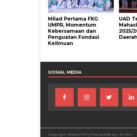
Milad Pertama FKG
UAD Te
UMPR, Momentum
Mahas
Kebersamaan dan
2025/2
Penguatan Fondasi
Daera
Keilmuan
SOSIAL MEDIA
Copyright Warta PTM || Theme Edit by LSI UMY