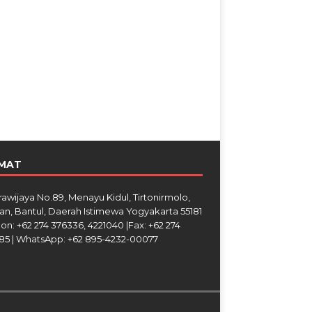
MAT
Brawijaya No.89, Menayu Kidul, Tirtonirmolo,
an, Bantul, Daerah Istimewa Yogyakarta 55181
on: +62 274 376336, 4221040 |Fax: +62 274
85 | WhatsApp: +62 895-4232-00077