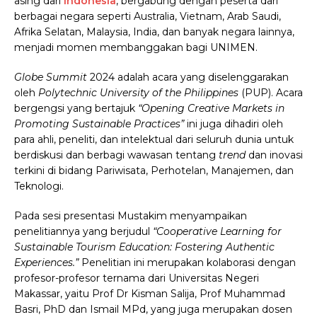
asing dari
Indonesia
, bergabung dengan peserta dari
berbagai negara seperti Australia, Vietnam, Arab Saudi,
Afrika Selatan, Malaysia, India, dan banyak negara lainnya,
menjadi momen membanggakan bagi UNIMEN.
Globe Summit
2024 adalah acara yang diselenggarakan
oleh
Polytechnic University of the Philippines
(PUP). Acara
bergengsi yang bertajuk
“
Opening Creative Markets in
Promoting Sustainable Practices
”
ini juga dihadiri oleh
para ahli, peneliti, dan intelektual dari seluruh dunia untuk
berdiskusi dan berbagi wawasan tentang
trend
dan inovasi
terkini di bidang Pariwisata, Perhotelan, Manajemen, dan
Teknologi.
Pada sesi presentasi Mustakim menyampaikan
penelitiannya yang berjudul
“Cooperative Learning for
Sustainable Tourism Education: Fostering Authentic
Experiences.”
Penelitian ini merupakan kolaborasi dengan
profesor-profesor ternama dari Universitas Negeri
Makassar, yaitu Prof Dr Kisman Salija, Prof Muhammad
Basri, PhD dan Ismail MPd, yang juga merupakan dosen