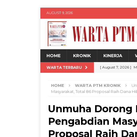
AUGUST 9, 2026
HOME
KRONIK
KINERJA
[ August 7, 2026 ]
M
WARTA TERBARU
Jadul dengan Sentu
HOME
WARTA PTM KRONIK
Un
[ August 7, 2026 ]
H
Masyarakat, Total 86 Proposal Raih Dana H
Siswa
WARTA PT
Unmuha Dorong Ku
[ August 7, 2026 ]
U
Pengabdian Masya
untuk Kemajuan Da
[ August 8, 2026 ]
D
Proposal Raih Da