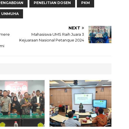
 PENGABDIAN
PENELITIAN DOSEN
PKM
UNMUHA
NEXT
umere
Mahasiswa UMS Raih Juara 3
Kejuaraan Nasional Petanque 2024
umi