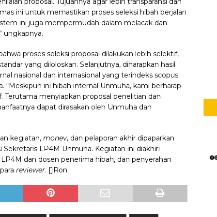
laian proposal. Tujuannya agar lebih transparansi dan
tmas ini untuk memastikan proses seleksi hibah berjalan
u, sistem ini juga mempermudah dalam melacak dan
” ungkapnya.
hwa proses seleksi proposal dilakukan lebih selektif,
dar yang diloloskan. Selanjutnya, diharapkan hasil
urnal nasional dan internasional yang terindeks scopus
a.
“Meskipun ini hibah internal Unmuha, kami berharap
if. Terutama menyiapkan proposal penelitian dan
manfaatnya dapat dirasakan oleh Unmuha dan
aan kegiatan,
monev
, dan pelaporan akhir dipaparkan
 Sekretaris LP4M Unmuha. Kegiatan ini diakhiri
 LP4M dan dosen penerima hibah, dan penyerahan
 para
reviewer
. []Ron