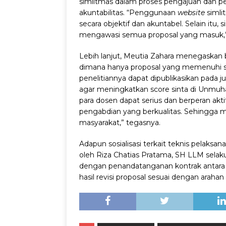
simlitmas dalam proses pengajuan dan peni
akuntabilitas. “Penggunaan
website
simli
secara objektif dan akuntabel. Selain it
mengawasi semua proposal yang masuk,
Lebih lanjut, Meutia Zahara menegaskan ba
dimana hanya proposal yang memenuhi stan
penelitiannya dapat dipublikasikan pada j
agar meningkatkan score sinta di Unmuh
para dosen dapat serius dan berperan akt
pengabdian yang berkualitas. Sehingga 
masyarakat,” tegasnya.
Adapun sosialisasi terkait teknis pelaksan
oleh Riza Chatias Pratama, SH LLM selaku
dengan penandatanganan kontrak antara
hasil revisi proposal sesuai dengan arahan