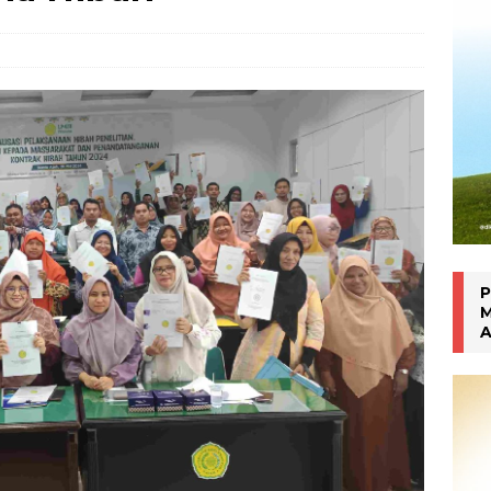
an Manokwari
WARTA PTM KRONIK
P
M
A