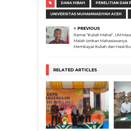
DANA HIBAH
PENELITIAN DAN
UNIVERSITAS MUHAMMADIYAH ACEH
PREVIOUS
Ramai “Kuliah Mahal”, UM Ma
Malah Izinkan Mahasiswanya
Membayar Kuliah dari Hasil B
RELATED ARTICLES