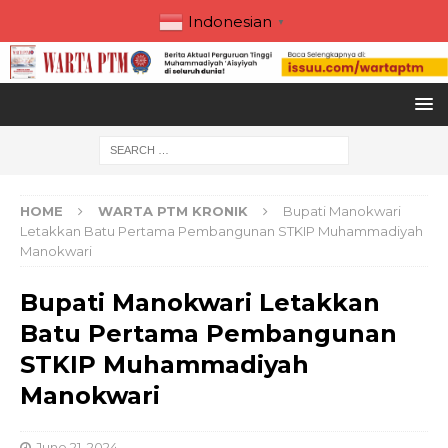
Indonesian
▼
HOME
WARTA PTM KRONIK
Bupati Manokwari
Letakkan Batu Pertama Pembangunan STKIP Muhammadiyah
Manokwari
Bupati Manokwari Letakkan
Batu Pertama Pembangunan
STKIP Muhammadiyah
Manokwari
June 21, 2024