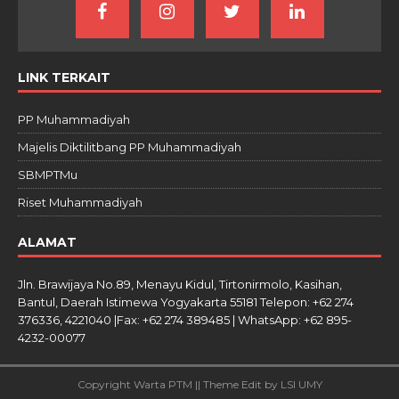
LINK TERKAIT
PP Muhammadiyah
Majelis Diktilitbang PP Muhammadiyah
SBMPTMu
Riset Muhammadiyah
ALAMAT
Jln. Brawijaya No.89, Menayu Kidul, Tirtonirmolo, Kasihan,
Bantul, Daerah Istimewa Yogyakarta 55181 Telepon: +62 274
376336, 4221040 |Fax: +62 274 389485 | WhatsApp: +62 895-
4232-00077
Copyright Warta PTM || Theme Edit by LSI UMY