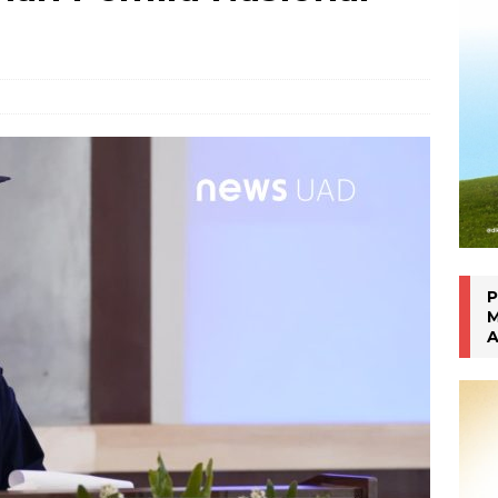
italisasi Usaha
WARTA PTM KRONIK
P
M
A