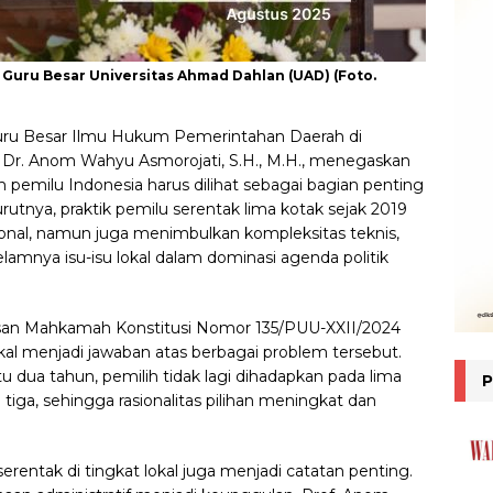
., Guru Besar Universitas Ahmad Dahlan (UAD) (Foto.
ru Besar Ilmu Hukum Pemerintahan Daerah di
f. Dr. Anom Wahyu Asmorojati, S.H., M.H., menegaskan
emilu Indonesia harus dilihat sebagai bagian penting
rutnya, praktik pemilu serentak lima kotak sejak 2019
nal, namun juga menimbulkan kompleksitas teknis,
lamnya isu-isu lokal dalam dominasi agenda politik
usan Mahkamah Konstitusi Nomor 135/PUU-XXII/2024
al menjadi jawaban atas berbagai problem tersebut.
dua tahun, pemilih tidak lagi dihadapkan pada lima
 tiga, sehingga rasionalitas pilihan meningkat dan
rentak di tingkat lokal juga menjadi catatan penting.