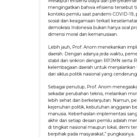
Meskipun efisiensi biaya dan penyederha
mengingatkan bahwa efisiensi tersebut t
konteks pemilu saat pandemi COVID-19, pr
sosial dan keagamaan terkait keselamatan
demokrasi Indonesia bukan hanya soal pro
dimensi moral dan kemanusiaan.
Lebih jauh, Prof. Anom menekankan impl
daerah. Dengan adanya jeda waktu, pem
stabil dan sinkron dengan RPJMN serta R
kelembagaan daerah untuk menjalankan fu
dari siklus politik nasional yang cenderung 
Sebagai penutup, Prof. Anom menegask
sekadar perubahan teknis, melainkan mo
lebih sehat dan berkelanjutan. Namun, pel
kejenuhan politik, kebutuhan anggaran b
manusia. Keberhasilan implementasi sanga
akhir dari setiap desain pemilu adalah me
di tingkat nasional maupun lokal, demi te
berpihak pada masyarakat,” pungkasnya.