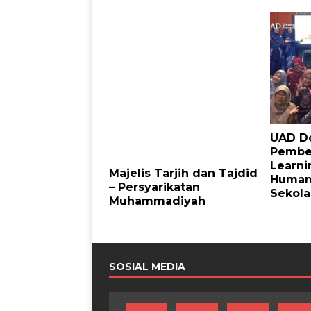
UAD D
Pembe
Learni
Majelis Tarjih dan Tajdid
Humani
– Persyarikatan
Sekol
Muhammadiyah
SOSIAL MEDIA