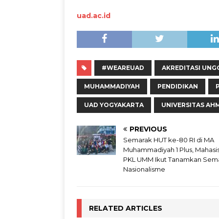
uad.ac.id
#WEAREUAD
AKREDITASI UNG
MUHAMMADIYAH
PENDIDIKAN
UAD YOGYAKARTA
UNIVERSITAS AH
PREVIOUS
Semarak HUT ke-80 RI di MA
Muhammadiyah 1 Plus, Mahasi
PKL UMM Ikut Tanamkan Sem
Nasionalisme
RELATED ARTICLES