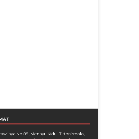
MAT
Brawijaya No.89, Menayu Kidul, Tirtonirmolo,