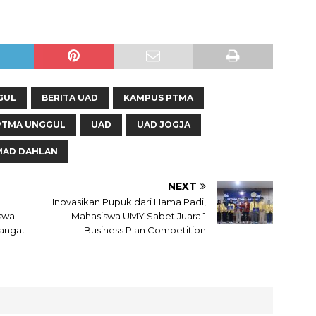
GUL
BERITA UAD
KAMPUS PTMA
PTMA UNGGUL
UAD
UAD JOGJA
MAD DAHLAN
NEXT
Inovasikan Pupuk dari Hama Padi,
swa
Mahasiswa UMY Sabet Juara 1
angat
Business Plan Competition