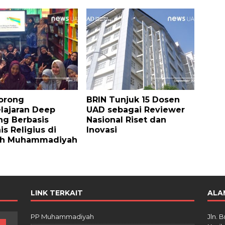
orong
BRIN Tunjuk 15 Dosen
lajaran Deep
UAD sebagai Reviewer
ng Berbasis
Nasional Riset dan
s Religius di
Inovasi
ah Muhammadiyah
LINK TERKAIT
ALA
PP Muhammadiyah
Jln. 