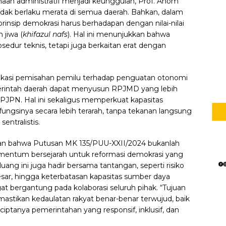
naan administratif menjadi keunggulan, Prof. Anom
idak berlaku merata di semua daerah. Bahkan, dalam
insip demokrasi harus berhadapan dengan nilai-nilai
 jiwa (
khifazul nafs
). Hal ini menunjukkan bahwa
sedur teknis, tetapi juga berkaitan erat dengan
ikasi pemisahan pemilu terhadap penguatan otonomi
erintah daerah dapat menyusun RPJMD yang lebih
PJPN. Hal ini sekaligus memperkuat kapasitas
ngsinya secara lebih terarah, tanpa tekanan langsung
sentralistis.
an bahwa Putusan MK 135/PUU-XXII/2024 bukanlah
mentum bersejarah untuk reformasi demokrasi yang
uang ini juga hadir bersama tantangan, seperti risiko
esar, hingga keterbatasan kapasitas sumber daya
t bergantung pada kolaborasi seluruh pihak. “Tujuan
mastikan kedaulatan rakyat benar-benar terwujud, baik
rciptanya pemerintahan yang responsif, inklusif, dan